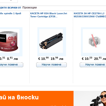
рете всички от
Промоции
8x spindle 1 брой
КАСЕТА HP 83A Black LaserJet
КАСЕТА ЗА HP CE278A LJ
Toner Cartridge (CF28...
M1536/1560/1566/ СЪВМЕС
31
61
00
56
23
01
0.
0.
лв
€ 10.
19.
лв
€ 10.
20.
л