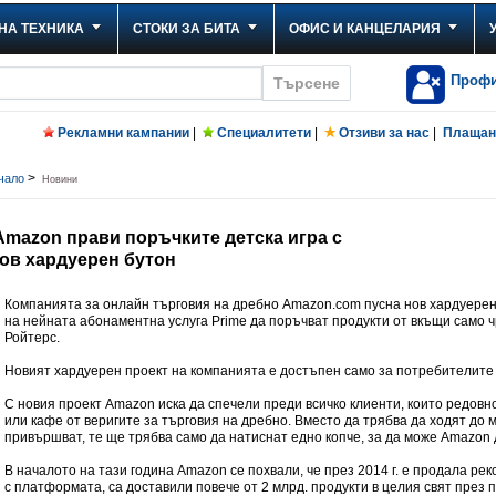
НА ТЕХНИКА
СТОКИ ЗА БИТА
ОФИС И КАНЦЕЛАРИЯ
Проф
Рекламни кампании
|
Специалитети
|
Отзиви за нас
|
Плащане
>
чало
Новини
mazon прави поръчките детска игра с
ов хардуерен бутон
Компанията за онлайн търговия на дребно Amazon.com пусна нов хардуерен 
на нейната абонаментна услуга Prime да поръчват продукти от вкъщи само ч
Ройтерс.
Новият хардуерен проект на компанията е достъпен само за потребителите 
С новия проект Amazon иска да спечели преди всичко клиенти, които редовно
или кафе от веригите за търговия на дребно. Вместо да трябва да ходят до м
привършват, те ще трябва само да натиснат едно копче, за да може Amazon 
В началото на тази година Amazon се похвали, че през 2014 г. е продала ре
с платформата, са доставили повече от 2 млрд. продукти в целия свят пре