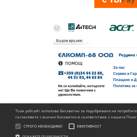
Бързи връзки:
За нас
Сервиз и Га
Плащане и Д
Политика за 
Не се колебайте, потърсете
ни! Ще Ви помогнем с
удоволствие.
Този уебсайт използва бисквитки за подобряване на потребит
съгласявате с всички бисквитки в съответствие с нашата Поли
СТРОГО НЕОБХОДИМО
ЕФЕКТИВНОСТ
ПОКАЖЕТЕ ПОДРОБНОСТИ