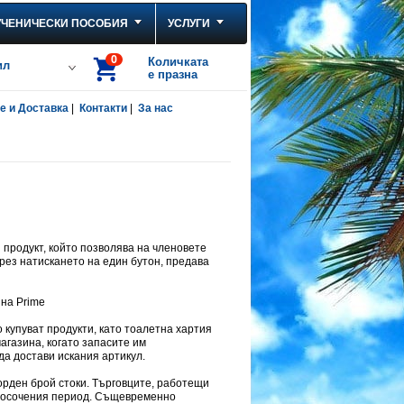
УЧЕНИЧЕСКИ ПОСОБИЯ
УСЛУГИ
0
Количката
ил
е празна
 и Доставка
|
Контакти
|
За нас
продукт, който позволява на членовете
рез натискането на един бутон, предава
на Prime
 купуват продукти, като тоалетна хартия
агазина, когато запасите им
да достави искания артикул.
корден брой стоки. Търговците, работещи
з посочения период. Същевременно