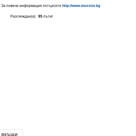
За повече информация потърсете
http://www.investor.bg
Разглеждан(а) :
95
пъти!
 вкъщи