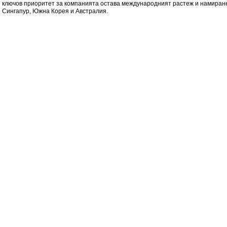
ключов приоритет за компанията остава международният растеж и намиранет
Сингапур, Южна Корея и Австралия.