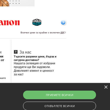
Всички цени са крайни с включен ДДС!
и
За нас
лни
Търсите разумни цени, бърза и
 от
сигурна доставка?
Нашата селекция от избрани
продукти ще Ви задоволи.
Доволният клиент е ценност
за нас!
Вашите
×
ПРИЕМЕТЕ ВСИЧКИ
ОТХВЪРЛЕТЕ ВСИЧКИ