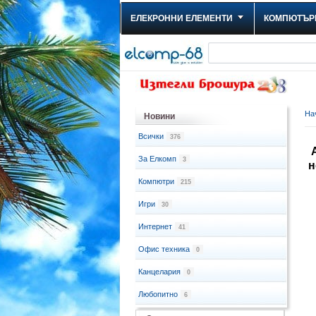
ЕЛЕКРОННИ ЕЛЕМЕНТИ
КОМПЮТЪР
На
Новини
Всички
376
A
За Елкомп
3
н
Компютри
215
Игри
30
Интернет
41
Офис техника
0
Канцелария
0
Любопитно
6