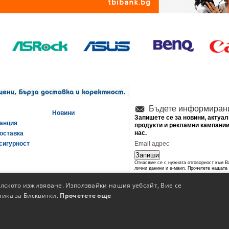
Бъдете информиран
Новини
Запишете се за новини, актуа
ранция
продукти и рекламни кампании
нас.
оставка
сигурност
Запиши
Отнасяме се с нужната отговорност към 
лични данини и е-маил. Прочетете нашата
политика за сигурност
.
елското изживяване. Използвайки нашия уебсайт, Вие се
тика за Бисквитки.
Прочетете още