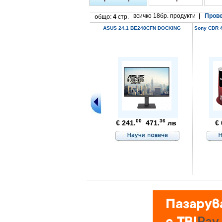
всичко 18бр. продукти |
Прове
общо:
4
стр.
ASUS 24.1 BE248CFN DOCKING
Sony CDR 4
00
36
€ 241.
471.
лв
€ 