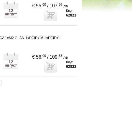
00
56
€ 55.
/ 107.
лв
12
Код:
август
62821
GA 1xM2 GLAN 1xPCIEx16 1xPCIEx1
00
53
€ 56.
/ 109.
лв
12
Код:
август
62822