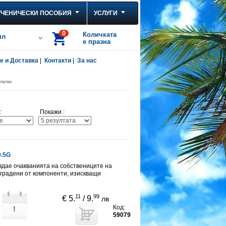
УЧЕНИЧЕСКИ ПОСОБИЯ
УСЛУГИ
0
Количката
ил
е празна
 и Доставка
|
Контакти
|
За нас
латки
:
Покажи :
0.5G
авдае очакванията на собствениците на
градени от компоненти, изискващи
11
99
€ 5.
/ 9.
лв
Код:
!
59079