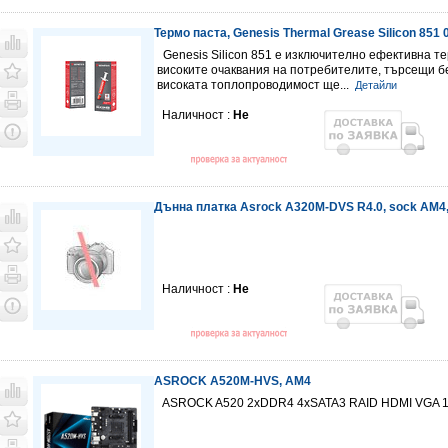
Термо паста, Genesis Thermal Grease Silicon 851 
Genesis Silicon 851 е изключително ефективна те
високите очаквания на потребителите, търсещи 
високата топлопроводимост ще...
Детайли
Наличност :
Не
Дънна платка Аsrock A320M-DVS R4.0, sock AM4
Наличност :
Не
ASROCK A520M-HVS, AM4
ASROCK A520 2xDDR4 4xSATA3 RAID HDMI VGA 1