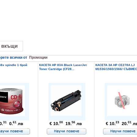
 вкъщи
рете всички от
Промоции
8x spindle 1 брой
КАСЕТА HP 83A Black LaserJet
КАСЕТА ЗА HP CE278A LJ
Toner Cartridge (CF28...
M1536/1560/1566/ СЪВМЕС
31
61
00
56
23
01
0.
0.
лв
€ 10.
19.
лв
€ 10.
20.
л