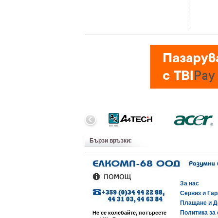
Бързи връзки:
За нас
Сервиз и Га
Плащане и Д
Политика за 
Не се колебайте, потърсете