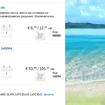
0.5G
рмична паста, която ще отговори на
безкомпромисни решения. Изключително
14
01
€ 6.
/ 12.
лв
Код:
!
59080
, 2хDDR4
69
01
€ 53.
/ 105.
лв
Код:
!
14234
xM2 GLAN 1xPCIEx16 1xPCIEx1
Детайли