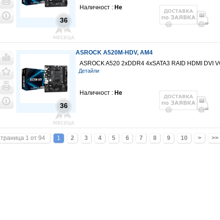
Наличност :
Не
36
ASROCK A520M-HDV, AM4
ASROCK A520 2xDDR4 4xSATA3 RAID HDMI DVI V
Детайли
Наличност :
Не
36
траница 1 от 94
1
2
3
4
5
6
7
8
9
10
>
>>