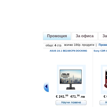
Промоция
За офиса
За
всичко 18бр. продукти |
Прове
общо:
4
стр.
ASUS 24.1 BE248CFN DOCKING
Sony CDR 4
00
36
€ 241.
471.
лв
€ 