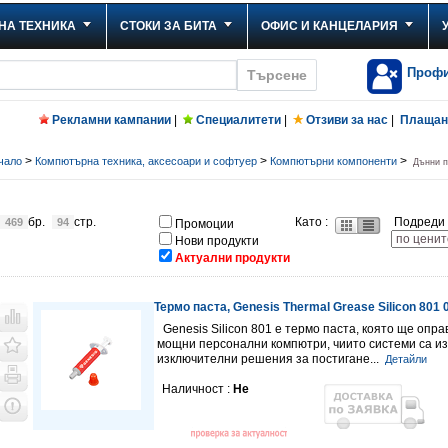
НА ТЕХНИКА
СТОКИ ЗА БИТА
ОФИС И КАНЦЕЛАРИЯ
Проф
Рекламни кампании
|
Специалитети
|
Отзиви за нас
|
Плащане
>
>
>
чало
Компютърна техника, аксесоари и софтуер
Компютърни компоненти
Дънни п
бр.
стр.
Като :
Подреди 
469
94
Промоции
Нови продукти
Актуални продукти
Термо паста, Genesis Thermal Grease Silicon 801 
Genesis Silicon 801 е термо паста, която ще опр
мощни персонални компютри, чиито системи са из
изключителни решения за постигане...
Детайли
Наличност :
Не