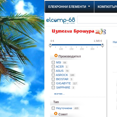
ЕЛЕКРОННИ ЕЛЕМЕНТИ
КОМПЮТЪР
0
€
1,545
€
На
100
150
200
300
Производител
MSI
84
ACER
1
ASUS
78
ASROCK
180
BIOSTAR
5
GIGABYTE
117
SAPPHIRE
3
всички...
Тип
Неуточнени
469
Сокет