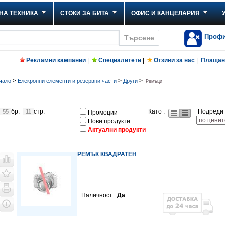
НА ТЕХНИКА
СТОКИ ЗА БИТА
ОФИС И КАНЦЕЛАРИЯ
Проф
Рекламни кампании
|
Специалитети
|
Отзиви за нас
|
Плащане
>
>
>
чало
Елекронни елементи и резервни части
Други
Ремъци
бр.
стр.
Като :
Подреди 
55
11
Промоции
Нови продукти
Актуални продукти
РЕМЪК КВАДРАТЕН
Наличност :
Да