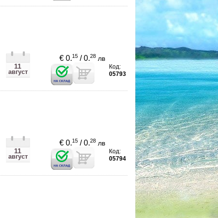
15
28
€ 0.
/ 0.
лв
11
Код:
август
05793
15
28
€ 0.
/ 0.
лв
11
Код:
август
05794