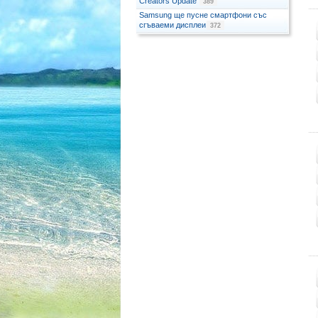
Creators Update
389
Samsung ще пусне смартфони със
сгъваеми дисплеи
372