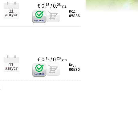
15
28
€ 0.
/ 0.
лв
11
Код:
август
05836
15
28
€ 0.
/ 0.
лв
11
Код:
август
00530