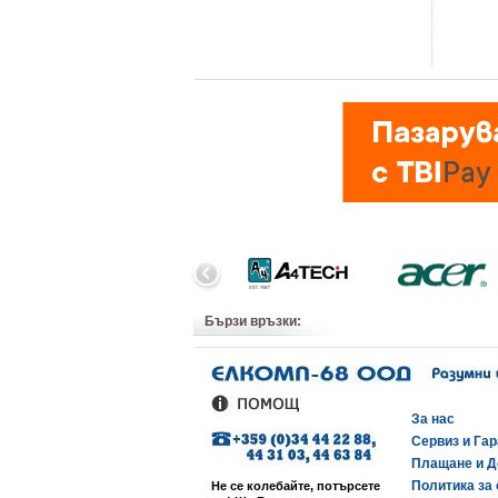
Бързи връзки:
За нас
Сервиз и Га
Плащане и Д
Политика за 
Не се колебайте, потърсете