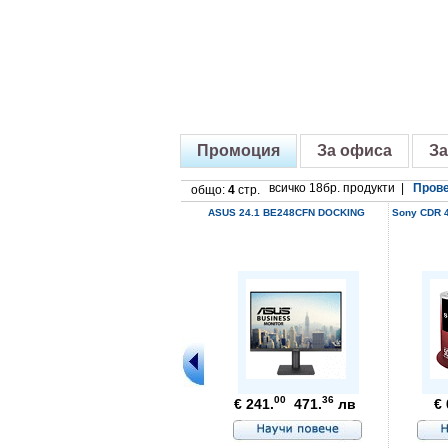
Промоция
За офиса
За
всичко 18бр. продукти |
Прове
общо:
4
стр.
ASUS 24.1 BE248CFN DOCKING
Sony CDR 4
00
36
€ 241.
471.
лв
€ 