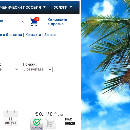
УЧЕНИЧЕСКИ ПОСОБИЯ
УСЛУГИ
0
Количката
ил
е празна
 и Доставка
|
Контакти
|
За нас
:
Покажи :
10
20
€ 0.
/ 0.
лв
11
Код:
август
00529