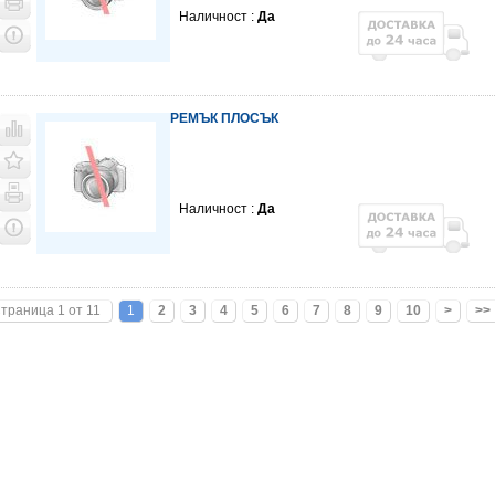
Наличност :
Да
РЕМЪК ПЛОСЪК
Наличност :
Да
траница 1 от 11
1
2
3
4
5
6
7
8
9
10
>
>>