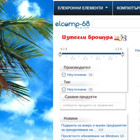
ЕЛЕКРОННИ ЕЛЕМЕНТИ
КОМПЮТЪР
0.1
€
1.2
€
На
0.2
0.2
0.2
0.2
Производител
Неуточнени
55
Тип
Неуточнени
55
Сравни продукти
изберете продукти за сравнение
Новини
Подкрепа на микро и малки предприятия
за преодоляване на ...
418
Пролетното обновяване на Windows 10 -