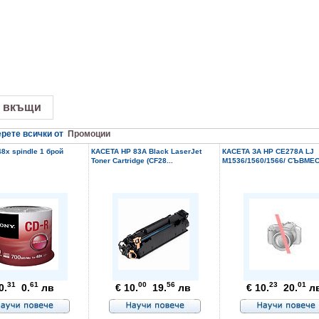
 вкъщи
рете всички от
Промоции
8x spindle 1 брой
КАСЕТА HP 83A Black LaserJet
КАСЕТА ЗА HP CE278A LJ
Toner Cartridge (CF28...
M1536/1560/1566/ СЪВМЕС
31
61
00
56
23
01
0.
0.
лв
€ 10.
19.
лв
€ 10.
20.
л