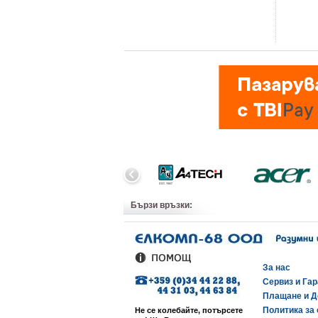
Бързи връзки:
За нас
Сервиз и Га
Плащане и Д
Политика за 
Не се колебайте, потърсете