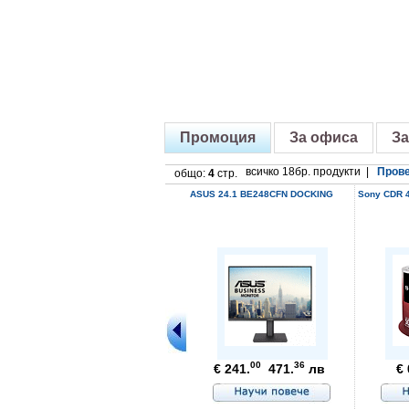
Промоция
За офиса
За
всичко 18бр. продукти |
Прове
общо:
4
стр.
ASUS 24.1 BE248CFN DOCKING
Sony CDR 4
00
36
€ 241.
471.
лв
€ 