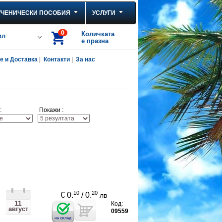
УЧЕНИЧЕСКИ ПОСОБИЯ
УСЛУГИ
0
Количката
ил
е празна
 и Доставка
|
Контакти
|
За нас
:
Покажи :
10
20
€ 0.
/ 0.
лв
11
Код:
август
09559