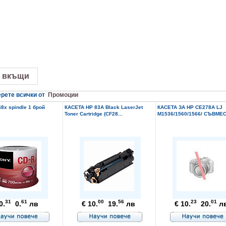
 вкъщи
рете всички от
Промоции
8x spindle 1 брой
КАСЕТА HP 83A Black LaserJet
КАСЕТА ЗА HP CE278A LJ
Toner Cartridge (CF28...
M1536/1560/1566/ СЪВМЕС
31
61
00
56
23
01
0.
0.
лв
€ 10.
19.
лв
€ 10.
20.
л