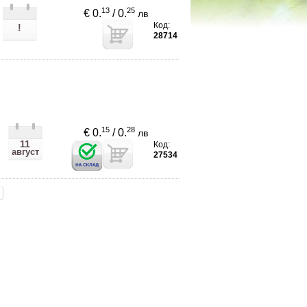
13
25
€ 0.
/ 0.
лв
Код:
!
28714
15
28
€ 0.
/ 0.
лв
11
Код:
август
27534