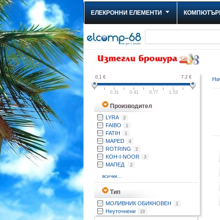
ЕЛЕКРОННИ ЕЛЕМЕНТИ
КОМПЮТЪР
0.1
€
7.2
€
На
0.31
0.41
0.77
1.53
Производител
LYRA
2
FAIBO
1
FATIH
1
MAPED
4
ROTRING
2
KOH-I-NOOR
3
МАПЕД
2
всички...
Тип
МОЛИВНИК ОБИКНОВЕН
1
Неуточнени
10