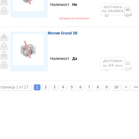
Наличност :
Не
Молив Grand 3B
Наличност :
Да
траница 1 от 27
1
2
3
4
5
6
7
8
9
10
>
>>