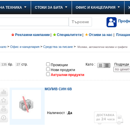
НА ТЕХНИКА
СТОКИ ЗА БИТА
ОФИС И КАНЦЕЛАРИЯ
Проф
Рекламни кампании
|
Специалитети
|
Отзиви за нас
|
Плащане
>
>
>
чало
Офис и канцелария
Средства за писане
Моливи, автоматични моливи и графити
бр.
стр.
Като :
Подреди 
135
27
Промоции
Нови продукти
Актуални продукти
МОЛИВ СИН 6B
Наличност :
Да