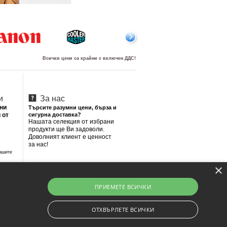
Всички цени са крайни с включен ДДС!
и
За нас
лни
Търсите разумни цени, бърза и
 от
сигурна доставка?
Нашата селекция от избрани
продукти ще Ви задоволи.
Доволният клиент е ценност
за нас!
Вашите
×
ПРИЕМЕТЕ ВСИЧКИ
ОТХВЪРЛЕТЕ ВСИЧКИ