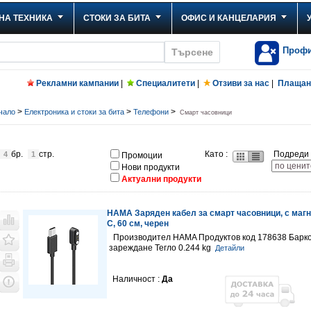
НА ТЕХНИКА
СТОКИ ЗА БИТА
ОФИС И КАНЦЕЛАРИЯ
Проф
Рекламни кампании
|
Специалитети
|
Отзиви за нас
|
Плащане
>
>
>
чало
Електроника и стоки за бита
Телефони
Смарт часовници
бр.
стр.
Като :
Подреди 
4
1
Промоции
Нови продукти
Актуални продукти
HAMA Заряден кабел за смарт часовници, с маг
C, 60 см, черен
Производител HAMA Продуктов код 178638 Барко
зареждане Тегло 0.244 kg
Детайли
Наличност :
Да