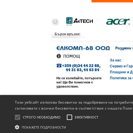
Бързи връзки:
За нас
Сервиз и Га
Плащане и Д
Политика за 
Не се колебайте, потърсете
ни! Ще Ви помогнем с
удоволствие.
Този уебсайт използва бисквитки за подобряване на потребит
съгласявате с всички бисквитки в съответствие с нашата Поли
СТРОГО НЕОБХОДИМО
ЕФЕКТИВНОСТ
ПОКАЖЕТЕ ПОДРОБНОСТИ