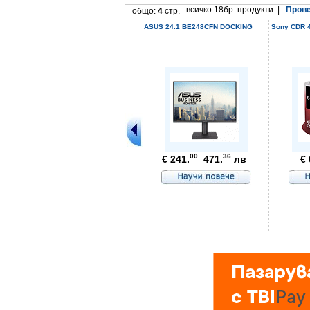
всичко 18бр. продукти |
Прове
общо:
4
стр.
ASUS 24.1 BE248CFN DOCKING
Sony CDR 4
00
36
€ 241.
471.
лв
€ 