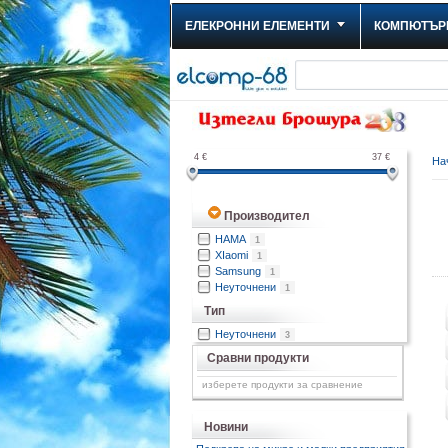
ЕЛЕКРОННИ ЕЛЕМЕНТИ
КОМПЮТЪР
4
€
37
€
На
Производител
HAMA
1
XIaomi
1
Samsung
1
Неуточнени
1
Тип
Неуточнени
3
Сравни продукти
изберете продукти за сравнение
Новини