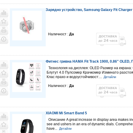
Зарядно устройство, Samsung Galaxy Fit Charger
Наличност :
Да
Фитнес гривна HAMA Fit Track 1900, 0.86" ОLED, 
Технология на дисплея: OLED Размер на екрана: 
Блутут 4.0 Пулсомер Крачкомер Изминато разсто
Клас прахо и водоустойчивост:...
Детайли
Наличност :
Да
XIAOMI Mi Smart Band 5
Описание A great increase in display area makes inc
see and ushers in an era of dynamic dials. Compreh
have...
Детайли