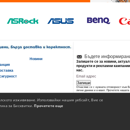
Бъдете информиран
Новини
Запишете се за новини, актуа
ранция
продукти и рекламни кампании
нас.
оставка
сигурност
Запиши
Отнасяме се с нужната отговорност към 
лични данини и е-маил. Прочетете нашата
политика за сигурност
.
елското изживяване. Използвайки нашия уебсайт, Вие се
тика за Бисквитки.
Прочетете още