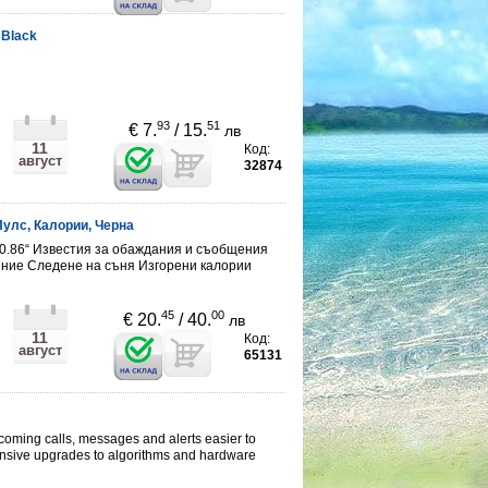
 Black
93
51
€ 7.
/ 15.
лв
11
Код:
август
32874
Пулс, Калории, Черна
0.86“ Известия за обаждания и съобщения
яние Следене на съня Изгорени калории
45
00
€ 20.
/ 40.
лв
11
Код:
август
65131
oming calls, messages and alerts easier to
ensive upgrades to algorithms and hardware