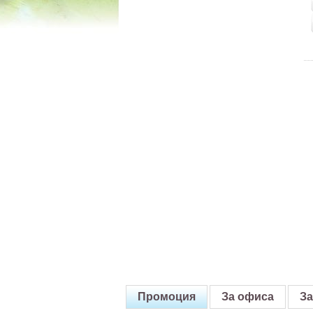
Промоция
За офиса
За