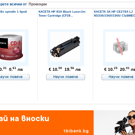
рете всички от
Промоции
8x spindle 1 брой
КАСЕТА HP 83A Black LaserJet
КАСЕТА ЗА HP CE278A LJ
Toner Cartridge (CF28...
M1536/1560/1566/ СЪВМЕС
31
61
00
56
23
01
0.
0.
лв
€ 10.
19.
лв
€ 10.
20.
л