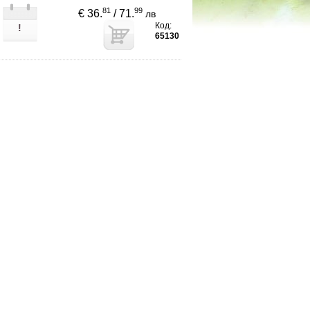
81
99
€ 36.
/ 71.
лв
Код:
!
65130