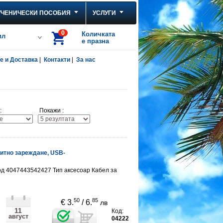
УЧЕНИЧЕСКИ ПОСОБИЯ
УСЛУГИ
0
Количката
ил
е празна
 и Доставка
|
Контакти
|
За нас
:
Покажи :
нитно зареждане, USB-
д 4047443542427 Тип аксесоар Кабел за
50
85
€ 3.
/ 6.
лв
11
Код:
август
04222