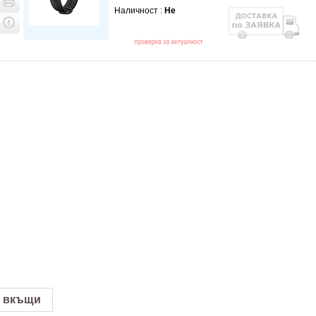
Наличност :
Не
 вкъщи