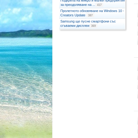
Подкрепа на микро и малки предприятия
за преодоляване на ...
417
Пролетното обновяване на Windows 10 -
Creators Update
387
Samsung ще пусне смартфони със
сгъваеми дисплеи
369