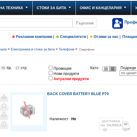
НА ТЕХНИКА
СТОКИ ЗА БИТА
ОФИС И КАНЦЕЛАРИЯ
Проф
Рекламни кампании
|
Специалитети
|
Отзиви за нас
|
Плащане
>
>
>
чало
Електроника и стоки за бита
Телефони
Смартфони
бр.
стр.
Като :
Подреди 
85
17
Промоции
Нови продукти
Актуални продукти
BACK COVER BATTERY BLUE P70
Наличност :
Не