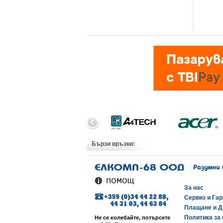
Бързи връзки:
За нас
Сервиз и Га
Плащане и Д
Политика за 
Не се колебайте, потърсете