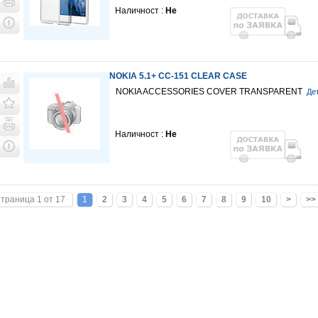
Наличност :
Не
NOKIA 5.1+ CC-151 CLEAR CASE
NOKIA ACCESSORIES COVER TRANSPARENT
Де
Наличност :
Не
траница 1 от 17
1
2
3
4
5
6
7
8
9
10
>
>>