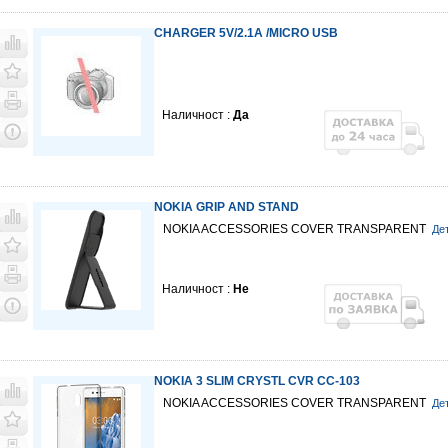
CHARGER 5V/2.1A /MICRO USB
Наличност :
Да
NOKIA GRIP AND STAND
NOKIA ACCESSORIES COVER TRANSPARENT
Де
Наличност :
Не
NOKIA 3 SLIM CRYSTL CVR CC-103
NOKIA ACCESSORIES COVER TRANSPARENT
Де