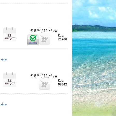
00
73
€ 6.
/ 11.
лв
11
Код:
август
70266
тайли
00
73
€ 6.
/ 11.
лв
12
Код:
август
68342
тайли