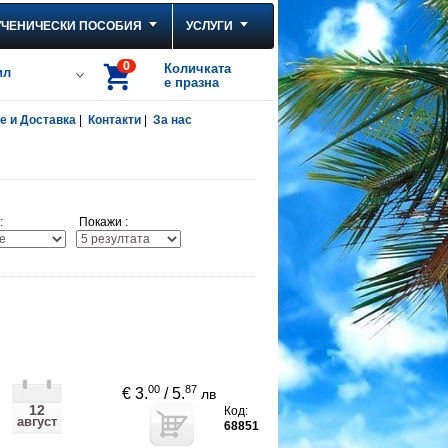
УЧЕНИЧЕСКИ ПОСОБИЯ
УСЛУГИ
0
Количката
ил
е празна
 и Доставка
|
Контакти
|
За нас
:
Покажи :
00
87
€ 3.
/ 5.
лв
12
Код:
август
68851