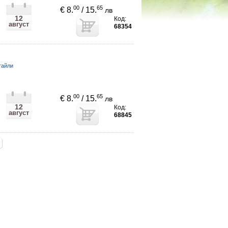
00
65
€ 8.
/ 15.
лв
12
Код:
август
68354
тайли
00
65
€ 8.
/ 15.
лв
12
Код:
август
68845