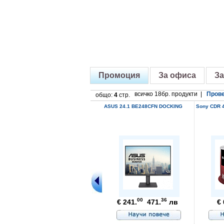
Промоция
За офиса
За
всичко 18бр. продукти |
Прове
общо:
4
стр.
ASUS 24.1 BE248CFN DOCKING
Sony CDR 4
00
36
€ 241.
471.
лв
€ 