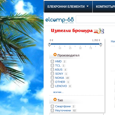
ЕЛЕКРОННИ ЕЛЕМЕНТИ
КОМПЮТЪР
0
€
1,352
€
На
10
15
32
73
Производител
HMD
2
TCL
1
ASUS
4
SONY
1
NOKIA
49
OTHER
1
LENOVO
8
всички...
Тип
Смартфони
2
Неуточнени
82