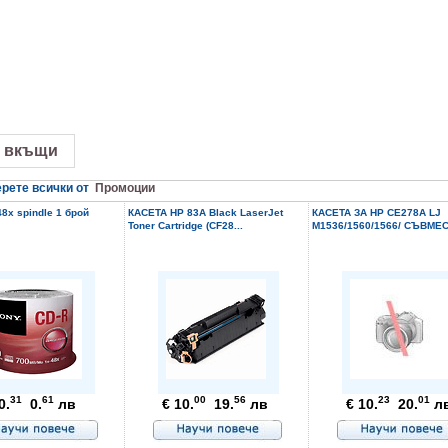
 вкъщи
рете всички от
Промоции
8x spindle 1 брой
КАСЕТА HP 83A Black LaserJet
КАСЕТА ЗА HP CE278A LJ
Toner Cartridge (CF28...
M1536/1560/1566/ СЪВМЕС
31
61
00
56
23
01
0.
0.
лв
€ 10.
19.
лв
€ 10.
20.
л