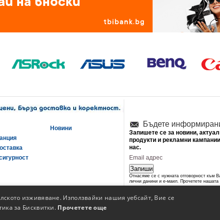
Бъдете информиран
Новини
Запишете се за новини, актуа
ранция
продукти и рекламни кампании
нас.
оставка
сигурност
Запиши
Отнасяме се с нужната отговорност към 
лични данини и е-маил. Прочетете нашата
политика за сигурност
.
елското изживяване. Използвайки нашия уебсайт, Вие се
тика за Бисквитки.
Прочетете още