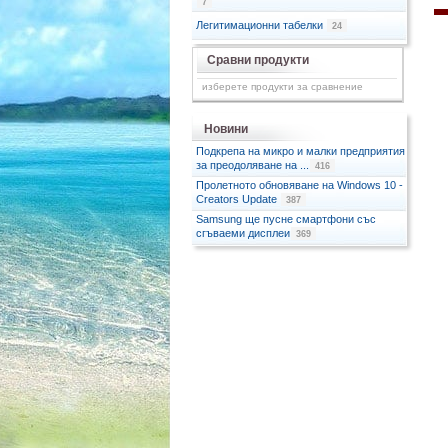
7
Легитимационни табелки
24
Сравни продукти
изберете продукти за сравнение
Новини
Подкрепа на микро и малки предприятия
за преодоляване на ...
416
Пролетното обновяване на Windows 10 -
Creators Update
387
Samsung ще пусне смартфони със
сгъваеми дисплеи
369