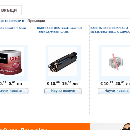
 вкъщи
рете всички от
Промоции
8x spindle 1 брой
КАСЕТА HP 83A Black LaserJet
КАСЕТА ЗА HP CE278A LJ
Toner Cartridge (CF28...
M1536/1560/1566/ СЪВМЕС
31
61
00
56
23
01
0.
0.
лв
€ 10.
19.
лв
€ 10.
20.
л