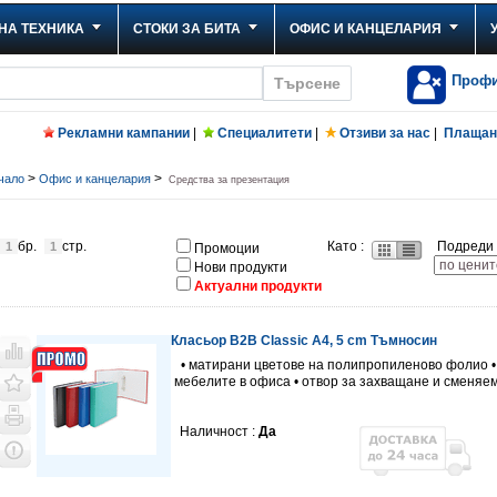
НА ТЕХНИКА
СТОКИ ЗА БИТА
ОФИС И КАНЦЕЛАРИЯ
Проф
Рекламни кампании
|
Специалитети
|
Отзиви за нас
|
Плащане
>
>
чало
Офис и канцелария
Средства за презeнтация
бр.
стр.
Като :
Подреди 
1
1
Промоции
Нови продукти
Актуални продукти
Класьор B2B Classic A4, 5 cm Тъмносин
• матирани цветове на полипропиленово фолио • 
мебелите в офиса • отвор за захващане и сменяем
Наличност :
Да