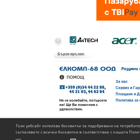
Бързи връзки:
За нас
Сервиз и Га
Плащане и Д
Политика за 
Не се колебайте, потърсете
ни! Ще Ви помогнем с
удоволствие.
Този уебсайт използва бисквитки за подобряване на потребит
съгласявате с всички бисквитки в съответствие с нашата Поли