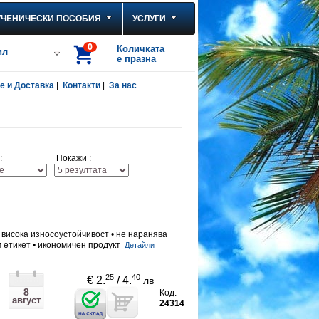
УЧЕНИЧЕСКИ ПОСОБИЯ
УСЛУГИ
0
Количката
ил
е празна
 и Доставка
|
Контакти
|
За нас
:
Покажи :
висока износоустойчивост • не наранява
 етикет • икономичен продукт
Детайли
25
40
€ 2.
/ 4.
лв
8
Код:
август
24314