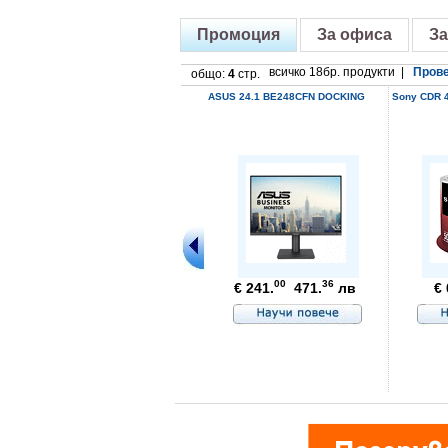
Промоция
За офиса
За
всичко 18бр. продукти |
Прове
общо:
4
стр.
ASUS 24.1 BE248CFN DOCKING
Sony CDR 4
00
36
€ 241.
471.
лв
€ 