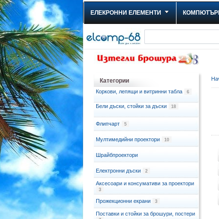
ЕЛЕКРОННИ ЕЛЕМЕНТИ
КОМПЮТЪР
На
Категории
Коркови, лепящи и витринни табла
6
Бели дъски, стойки за дъски
18
Флипчарт
5
Мултимедийни проектори
10
Шрайбпроектори
Електронни дъски
2
Аксесоари и консумативи за проектори
3
Прожекционни екрани
3
Поставки и стойки за брошури, постери