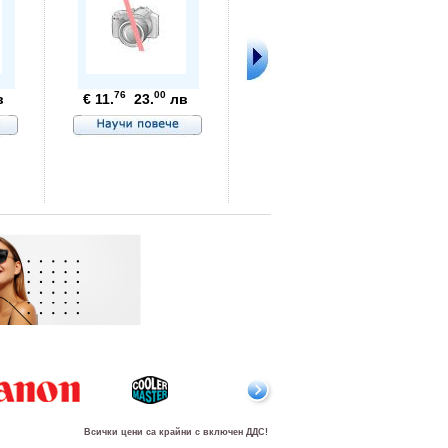
76
00
в
€ 11.
23.
лв
99
80
€ 3.
7.
Всички цени са крайни с включен ДДС!