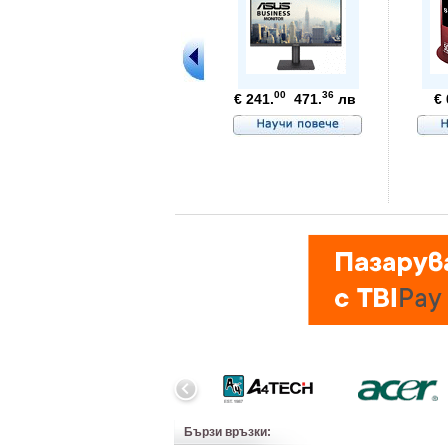
00
36
€ 241.
471.
лв
€ 
Бързи връзки: