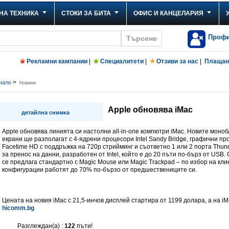
НА ТЕХНИКА
СТОКИ ЗА БИТА
ОФИС И КАНЦЕЛАРИЯ
Проф
Рекламни кампании
|
Специалитети
|
Отзиви за нас
|
Плащане
>
чало
Новини
Apple обновява iMac
детайлна снимка
Apple обновява линията си настолни all-in-one компютри iMac. Новите моноб
екрани ще разполагат с 4-ядрени процесори Intel Sandy Bridge, графични 
Facetime HD с поддръжка на 720р стрийминг и съответно 1 или 2 порта Thund
за пренос на данни, разработен от Intel, който е до 20 пъти по-бърз от US
се предлага стандартно с Magic Mouse или Magic Trackpad – по избор на кли
конфигурации работят до 70% по-бързо от предшествениците си.
Цената на новия iMac с 21,5-инчов дисплей стартира от 1199 долара, а на iM
hicomm.bg
Разглеждан(а) :
122
пъти!