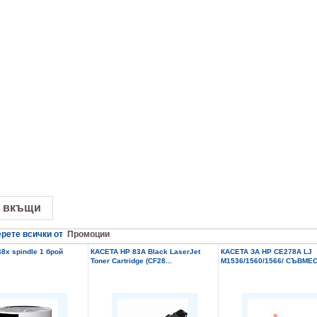
 вкъщи
рете всички от
Промоции
8x spindle 1 брой
КАСЕТА HP 83A Black LaserJet
КАСЕТА ЗА HP CE278A LJ
Toner Cartridge (CF28...
M1536/1560/1566/ СЪВМЕС