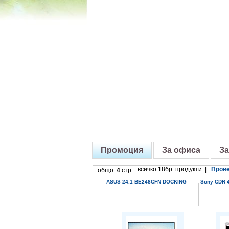
Промоция
За офиса
За
всичко 18бр. продукти |
Прове
общо:
4
стр.
ASUS 24.1 BE248CFN DOCKING
Sony CDR 4