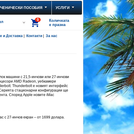
УЧЕНИЧЕСКИ ПОСОБИЯ
УСЛУГИ
0
Количката
ил
е празна
 и Доставка
|
Контакти
|
За нас
лок машини с 21,5-инчови или 27-инчови
процесори AMD Radeon, уебкамери
erbolt. Thunderbolt е новият интерфейс
B. Серията стационарни конфигурации ще
ента. Според Apple новите iMac
ac с 27-инчов екран – от 1699 долара.