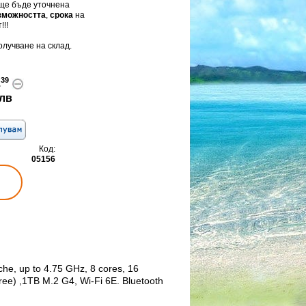
 ще бъде уточнена
зможността
,
срока
на
!!!
олучване на склад.
39
.
лв
Код:
05156
, up to 4.75 GHz, 8 cores, 16
ee) ,1TB M.2 G4, Wi-Fi 6E. Bluetooth