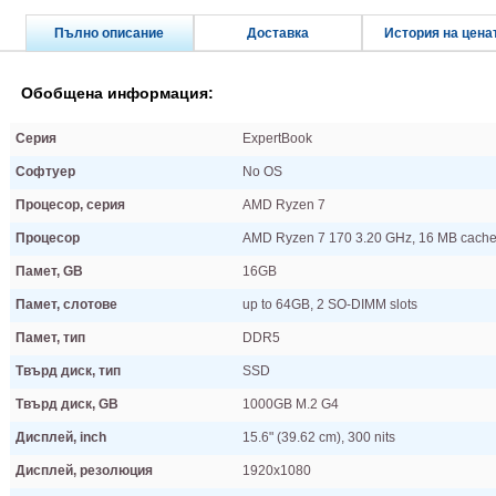
Пълно описание
Доставка
История на цена
Обобщена информация:
Серия
ExpertBook
Софтуер
No OS
Процесор, серия
AMD Ryzen 7
Процесор
AMD Ryzen 7 170 3.20 GHz, 16 MB cach
Памет, GB
16GB
Памет, слотове
up to 64GB, 2 SO-DIMM slots
Памет, тип
DDR5
Твърд диск, тип
SSD
Твърд диск, GB
1000GB M.2 G4
Дисплей, inch
15.6" (39.62 cm), 300 nits
Дисплей, резолюция
1920x1080