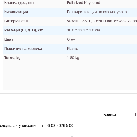
Клавиатура, тип
Full-sized Keyboard
Кирилизация
Без кирилизация на клавиатурата
Батерия, cell
50WHrs, 3S1P, 3-cell Li-ion, 65W AC Adap
Размери (Ш, Д, В), cm
36.0 x 23.2 x 2.0 cm
Цвят
Grey
Покритие на корпуса
Plastic
Тегло, kg
1.80 kg
Бройки :
следна актуализация на : 06-08-2026 5:00.