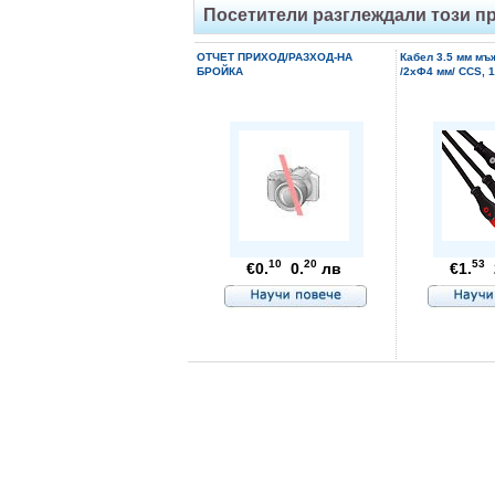
Посетители разглеждали този п
ОТЧЕТ ПРИХОД/РАЗХОД-НА
Кабел 3.5 мм мъ
БРОЙКА
/2xФ4 мм/ CCS, 1
10
20
53
€0.
0.
лв
€1.