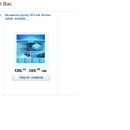
от Вас
6,
Безжичен рутер TP-Link Archer
Asus ExpertBook PM1503CDA-
AX55, AX3000, ...
S70445, Ryzen 7 170 3.2GHz 
...
41
00
39
34
€86.
169.
лв
€734.
1436.
лв