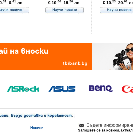
31
61
00
56
23
01
0.
0.
лв
€ 10.
19.
лв
€ 10.
20.
л
Бъдете информиран
Новини
Запишете се за новини, актуа