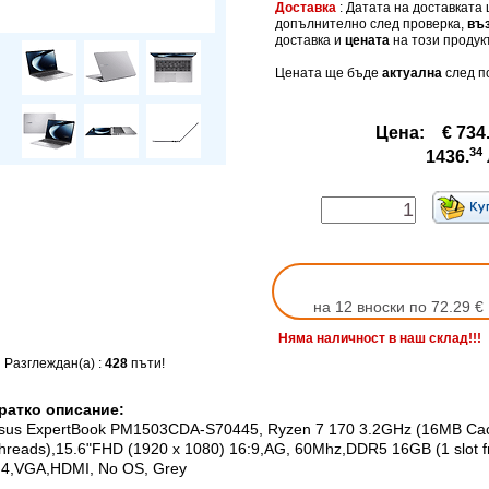
Доставка
: Датата на доставката
допълнително след проверка,
въ
доставка и
цената
на този продукт
Цената ще бъде
актуална
след п
Цена:
€ 734
34
1436.
на 12 вноски по 72.29 €
Няма наличност в наш склад!!!
Разглеждан(а) :
428
пъти!
ратко описание:
sus ExpertBook PM1503CDA-S70445, Ryzen 7 170 3.2GHz (16MB Cache
hreads),15.6"FHD (1920 x 1080) 16:9,AG, 60Mhz,DDR5 16GB (1 slot fr
.4,VGA,HDMI, No OS, Grey