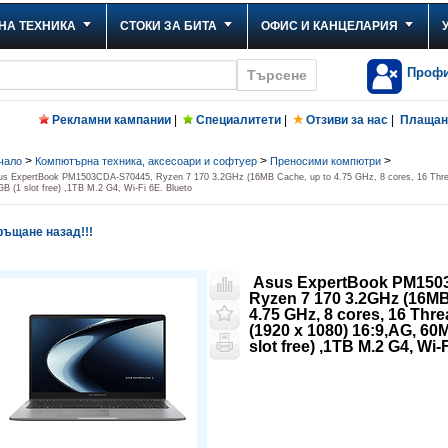
НА ТЕХНИКА
СТОКИ ЗА БИТА
ОФИС И КАНЦЕЛАРИЯ
Проф
Рекламни кампании
|
Специалитети
|
Отзиви за нас
|
Плащане
>
>
>
чало
Компютърна техника, аксесоари и софтуер
Преносими компютри
us ExpertBook PM1503CDA-S70445, Ryzen 7 170 3.2GHz (16MB Cache, up to 4.75 GHz, 8 cores, 16 Thr
B (1 slot free) ,1TB M.2 G4, Wi-Fi 6E. Blueto
ъщане назад!!!
Asus ExpertBook PM150
Ryzen 7 170 3.2GHz (16MB
4.75 GHz, 8 cores, 16 Thr
(1920 x 1080) 16:9,AG, 6
slot free) ,1TB M.2 G4, Wi-