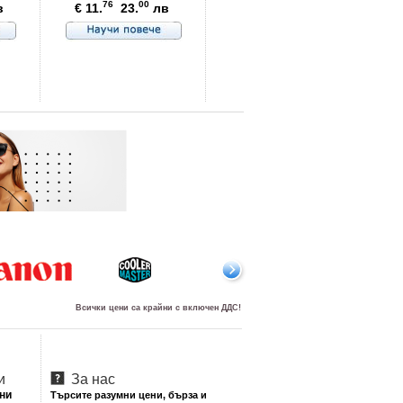
76
00
в
€ 11.
23.
лв
99
80
€ 3.
7.
Всички цени са крайни с включен ДДС!
и
За нас
лни
Търсите разумни цени, бърза и