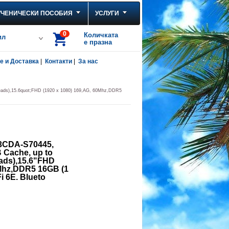
УЧЕНИЧЕСКИ ПОСОБИЯ
УСЛУГИ
0
Количката
ил
е празна
 и Доставка
|
Контакти
|
За нас
eads),15.6quot;FHD (1920 x 1080) 169,AG, 60Mhz,DDR5
3CDA-S70445,
 Cache, up to
eads),15.6"FHD
0Mhz,DDR5 16GB (1
Fi 6E. Blueto