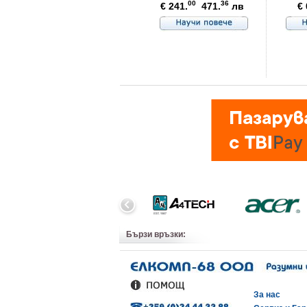
00
36
€ 241.
471.
лв
€ 
Бързи връзки:
За нас