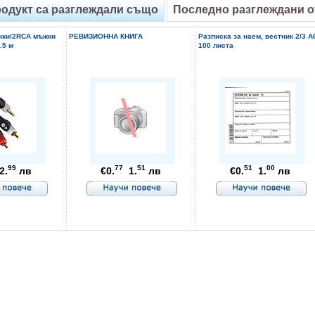
родукт са разглеждали също
Последно разглеждани 
жки/2RCA мъжки
РЕВИЗИОННА КНИГА
Разписка за наем, вестник 2/3 A
.5 м
100 листа
99
77
51
51
00
2.
лв
€0.
1.
лв
€0.
1.
лв