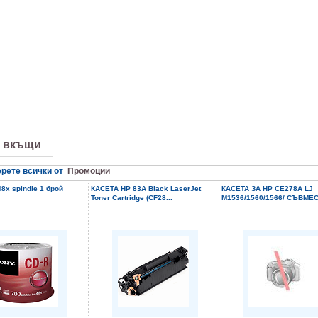
 вкъщи
рете всички от
Промоции
8x spindle 1 брой
КАСЕТА HP 83A Black LaserJet
КАСЕТА ЗА HP CE278A LJ
Toner Cartridge (CF28...
M1536/1560/1566/ СЪВМЕС