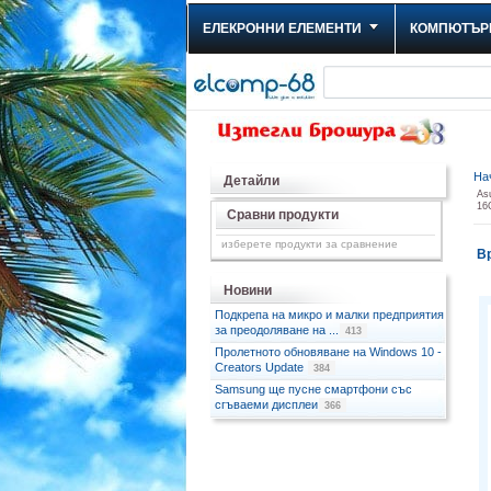
ЕЛЕКРОННИ ЕЛЕМЕНТИ
КОМПЮТЪР
На
Детайли
As
16G
Сравни продукти
изберете продукти за сравнение
Вр
Новини
Подкрепа на микро и малки предприятия
за преодоляване на ...
413
Пролетното обновяване на Windows 10 -
Creators Update
384
Samsung ще пусне смартфони със
сгъваеми дисплеи
366