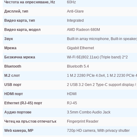
Честота на опресняване, Hz
60Hz
Дисплей, тип
Anti-Glare
Видео карта, тип
Integrated
Видео карта, модел
AMD Radeon 680M
Звук
Built-in array microphone, Built-in speaker
Мрежа
Gigabit Ethernet
Безжична мрежа
Wi-Fi 6E(802.11ax) (Triple band) 2*2
Bluetooth
Bluetooth 5.4
M.2 слот
1 M.2 2280 PCIe 4.0x4, 1 M.2 2230 PCIe 
USB порт
2 USB 3.2 Gen 2 Type-C support display /
HDMI порт
HDMI
Ethernet (RJ-45) порт
RJ-45
Аудио портове
3.5mm Combo Audio Jack
Четец на пръстов отпечатък
Fingerprint Reader
Web камера, MP
720p HD camera, With privacy shutter