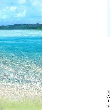
К
A
T
5