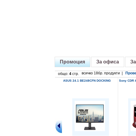
Промоция
За офиса
За
всичко 18бр. продукти |
Прове
общо:
4
стр.
ASUS 24.1 BE248CFN DOCKING
Sony CDR 4