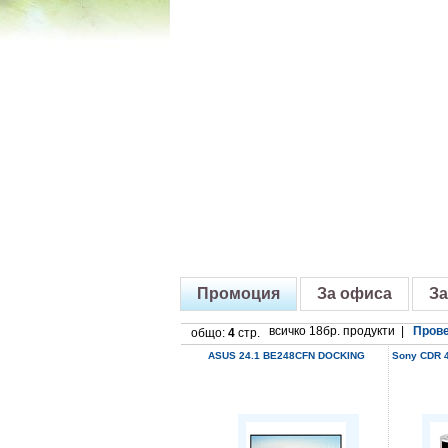
Промоция
За офиса
За
всичко 18бр. продукти |
Прове
общо:
4
стр.
ASUS 24.1 BE248CFN DOCKING
Sony CDR 4