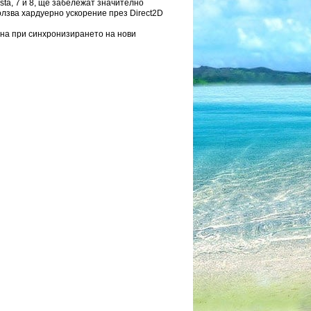
ta, 7 и 8, ще забележат значително
олзва хардуерно ускорение през Direct2D
ена при синхронизирането на нови