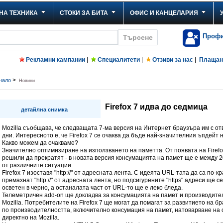
НА ТЕХНИКА
СТОКИ ЗА БИТА
ОФИС И КАНЦЕЛАРИЯ
Проф
Рекламни кампании
|
Специалитети
|
Отзиви за нас
|
Плащане
>
чало
Новини
Firefox 7 идва до седмица
детайлна снимка
Mozilla съобщава, че следващата 7-ма версия на Интернет браузъра им с от
дни. Интересното е, че Firefox 7 се очаква да бъде най-значителния ъпдейт н
Какво можем да очакваме?
Значително оптимизиране на използването на паметта. От появата на Firefox 
решили да прекратят - в новата версия консумацията на памет ще е между 2
от различните ситуации.
Firefox 7 изоставя "http://" от адресната лента. С идеята URL-тата да са по-к
премахнат "http://" от адресната лента, но подсигурените "https" адреси ще 
осветен в черно, а останалата част от URL-то ще е леко бледа.
Телеметричен add-on ще докладва за консумацията на памет и производите
Mozilla. Потребителите на Firefox 7 ще могат да помагат за развитието на 
по производителността, включително консумация на памет, натоварване на 
директно на Mozilla.