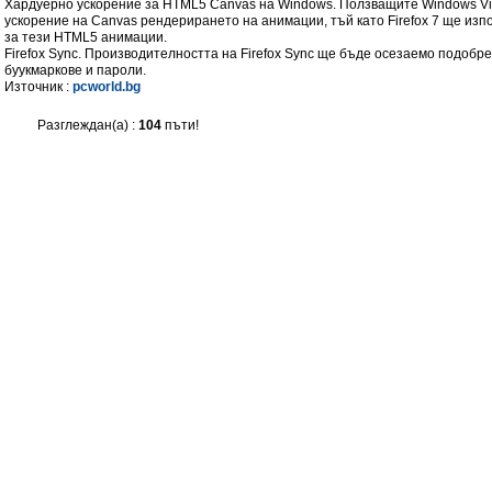
Хардуерно ускорение за HTML5 Canvas на Windows. Ползващите Windows Vis
ускорение на Canvas рендерирането на анимации, тъй като Firefox 7 ще изп
за тези HTML5 анимации.
Firefox Sync. Производителността на Firefox Sync ще бъде осезаемо подобр
буукмаркове и пароли.
Източник :
pcworld.bg
Разглеждан(а) :
104
пъти!