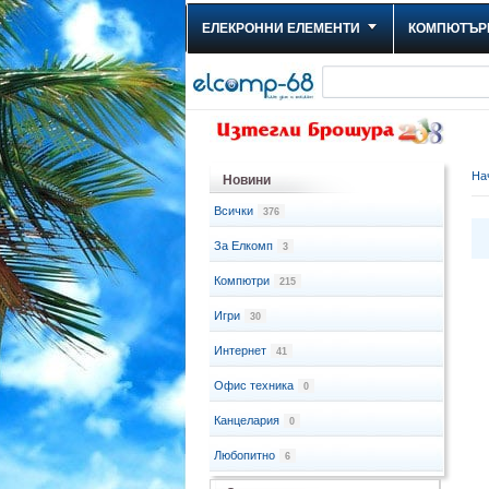
ЕЛЕКРОННИ ЕЛЕМЕНТИ
КОМПЮТЪР
На
Новини
Всички
376
За Елкомп
3
Компютри
215
Игри
30
Интернет
41
Офис техника
0
Канцелария
0
Любопитно
6