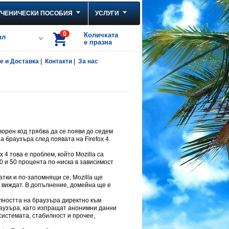
УЧЕНИЧЕСКИ ПОСОБИЯ
УСЛУГИ
0
Количката
ил
е празна
 и Доставка
|
Контакти
|
За нас
ворен код трябва да се появи до седем
а браузъра след появата на Firefox 4.
4 това е проблем, който Mozilla са
0 и 50 процента по-ниска в зависимост
ратки и по-запомнящи се, Mozilla ще
се виждат. В допълнение, домейна ще е
лността на браузъра директно към
браузъра, като изпращат анонимни данни
системата, стабилност и прочее,