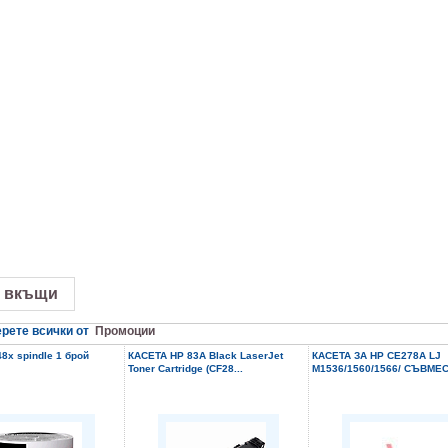
 вкъщи
рете всички от
Промоции
8x spindle 1 брой
КАСЕТА HP 83A Black LaserJet
КАСЕТА ЗА HP CE278A LJ
Toner Cartridge (CF28...
M1536/1560/1566/ СЪВМЕС