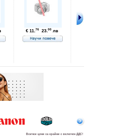
76
00
в
€ 11.
23.
лв
99
80
€ 3.
7.
Всички цени са крайни с включен ДДС!