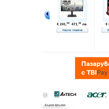
00
36
€ 241.
471.
лв
€ 
Бързи връзки: