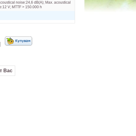
coustical noise:24,6 dB(A); Max. acoustical
ge:12 V; MTTF > 150.000 h
от Вас
NOCTUA NH-D15 BLACK /1700