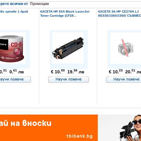
рете всички от
Промоции
8x spindle 1 брой
КАСЕТА HP 83A Black LaserJet
КАСЕТА ЗА HP CE278A LJ
Toner Cartridge (CF28...
M1536/1560/1566/ СЪВМЕС
31
61
00
56
23
01
0.
0.
лв
€ 10.
19.
лв
€ 10.
20.
л