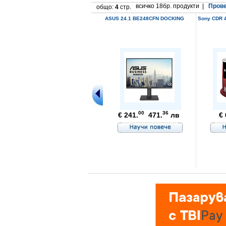
всичко 18бр. продукти |
Прове
общо:
4
стр.
ASUS 24.1 BE248CFN DOCKING
Sony CDR 4
00
36
€ 241.
471.
лв
€ 