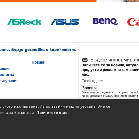
Бъдете информиран
Новини
Запишете се за новини, актуа
ранция
продукти и рекламни кампании
нас.
оставка
сигурност
Запиши
Отнасяме се с нужната отговорност към 
лични данини и е-маил. Прочетете нашата
политика за сигурност
.
елското изживяване. Използвайки нашия уебсайт, Вие се
тика за Бисквитки.
Прочетете още