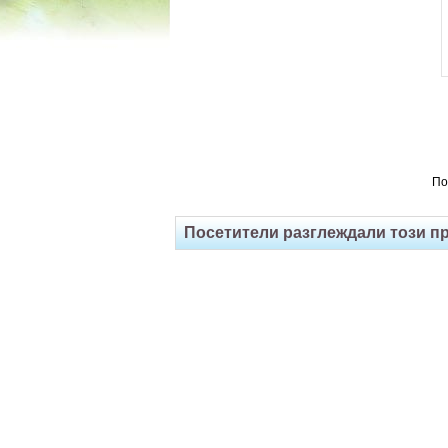
По
Посетители разглеждали този п