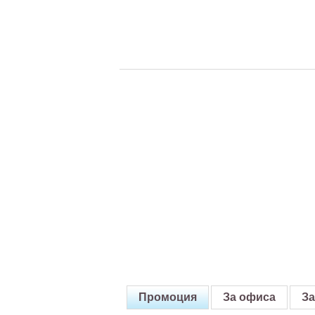
Промоция
За офиса
За