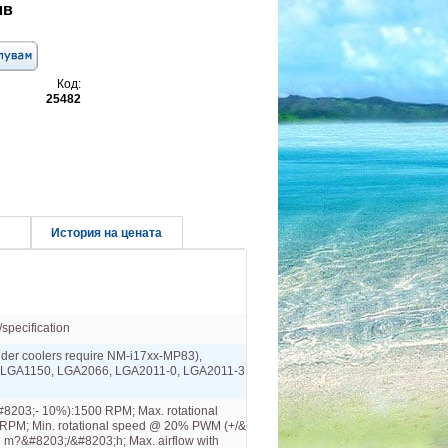
лв
Код:
25482
История на цената
specification
lder coolers require NM-i17xx-MP83),
 LGA1150, LGA2066, LGA2011-0, LGA2011-3
#8203;- 10%​):1500 RPM; Max. rotational
 RPM; Min. rotational speed @ 20%​ PWM (+/&​
 m?&​#8203;/&​#8203;h; Max. airflow with