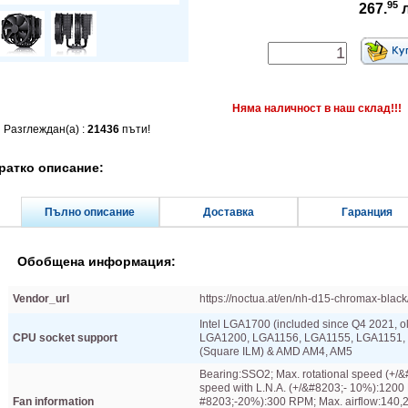
95
267.
Няма наличност в наш склад!!!
Разглеждан(а) :
21436
пъти!
ратко описание:
Пълно описание
Доставка
Гаранция
Обобщена информация:
Vendor_url
https://noctua.at/en/nh-d15-chromax-black/
Intel LGA1700 (included since Q4 2021, o
CPU socket support
LGA1200, LGA1156, LGA1155, LGA1151,
(Square ILM) &​ AMD AM4, AM5
Bearing:SSO2; Max. rotational speed (+/&​
speed with L.N.A. (+/&​#8203;- 10%​):1200
Fan information
#8203;-20%​):300 RPM; Max. airflow:140,2