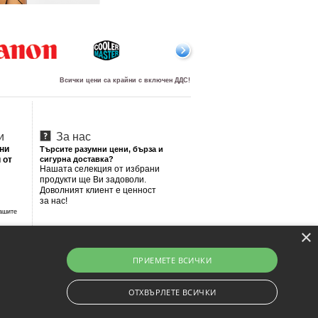
Всички цени са крайни с включен ДДС!
и
За нас
лни
Търсите разумни цени, бърза и
 от
сигурна доставка?
Нашата селекция от избрани
продукти ще Ви задоволи.
Доволният клиент е ценност
за нас!
Вашите
×
ПРИЕМЕТЕ ВСИЧКИ
ОТХВЪРЛЕТЕ ВСИЧКИ