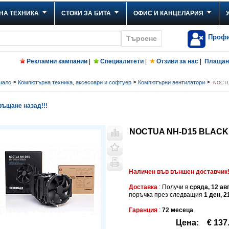
НА ТЕХНИКА
СТОКИ ЗА БИТА
ОФИС И КАНЦЕЛАРИЯ
Проф
Рекламни кампании
|
Специалитети
|
Отзиви за нас
|
Плащане
>
>
>
чало
Компютърна техника, аксесоари и софтуер
Компютърни вентилатори
NOCTU
ъщане назад!!!
NOCTUA NH-D15 BLACK 
Наличен във външен доставчик
Доставка
: Получи в
сряда, 12 ав
поръчка през следващия
1 ден, 2
Гаранция
:
72 месеца
Цена:
€ 137