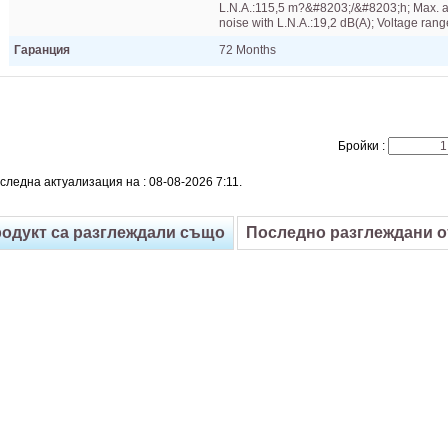
L.N.A.:115,5 m?&​#8203;/&​#8203;h; Max. a
noise with L.N.A.:19,2 dB(A); Voltage ran
Гаранция
72 Months
Бройки :
следна актуализация на : 08-08-2026 7:11.
родукт са разглеждали също
Последно разглеждани 