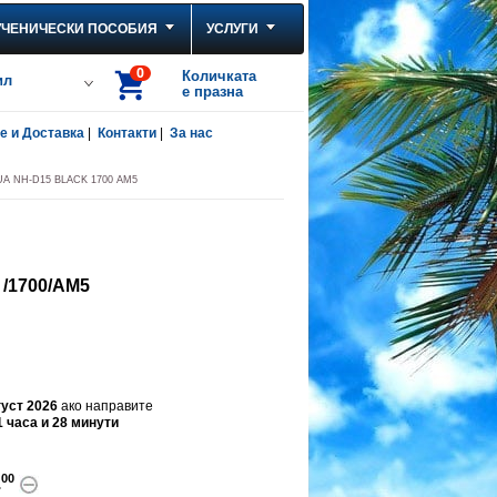
УЧЕНИЧЕСКИ ПОСОБИЯ
УСЛУГИ
0
Количката
ил
е празна
 и Доставка
|
Контакти
|
За нас
A NH-D15 BLACK 1700 AM5
/1700/AM5
!
густ 2026
ако направите
1 часа и 28 минути
00
.