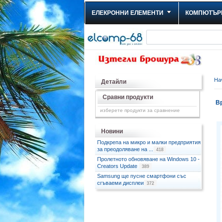
ЕЛЕКРОННИ ЕЛЕМЕНТИ
КОМПЮТЪР
На
Детайли
Сравни продукти
Вр
изберете продукти за сравнение
Новини
Подкрепа на микро и малки предприятия
за преодоляване на ...
418
Пролетното обновяване на Windows 10 -
Creators Update
389
Samsung ще пусне смартфони със
сгъваеми дисплеи
372