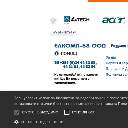
Бързи връзки:
За нас
Сервиз и Га
Плащане и Д
Политика за 
Не се колебайте, потърсете
ни! Ще Ви помогнем с
удоволствие.
Този уебсайт използва бисквитки за подобряване на потребит
съгласявате с всички бисквитки в съответствие с нашата Поли
СТРОГО НЕОБХОДИМО
ЕФЕКТИВНОСТ
ПОКАЖЕТЕ ПОДРОБНОСТИ