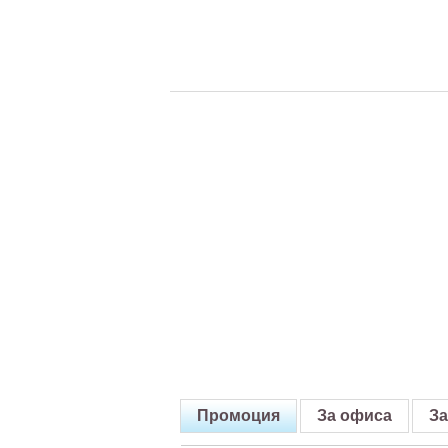
Промоция
За офиса
За