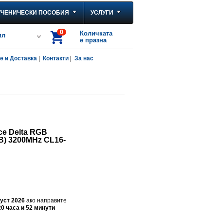
УЧЕНИЧЕСКИ ПОСОБИЯ
УСЛУГИ
0
Количката
ил
е празна
 и Доставка
|
Контакти
|
За нас
ce Delta RGB
B) 3200MHz CL16-
!
густ 2026
ако направите
20 часа и 52 минути