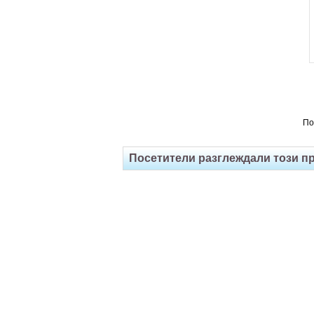
По
Посетители разглеждали този п