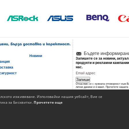
Бъдете информиран
Новини
Запишете се за новини, актуа
ранция
продукти и рекламни кампании
нас.
оставка
сигурност
Запиши
Отнасяме се с нужната отговорност към 
лични данини и е-маил. Прочетете нашата
политика за сигурност
.
елското изживяване. Използвайки нашия уебсайт, Вие се
тика за Бисквитки.
Прочетете още
© Copyright 2009-2026 Елкомп-68 ООД