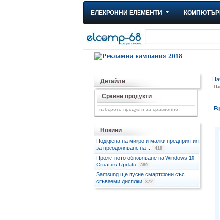
ЕЛЕКРОННИ ЕЛЕМЕНТИ
КОМПЮТЪР
На
Детайли
Па
Сравни продукти
Вр
изберете продукти за сравнение
Новини
Подкрепа на микро и малки предприятия
за преодоляване на ...
418
Пролетното обновяване на Windows 10 -
Creators Update
389
Samsung ще пусне смартфони със
сгъваеми дисплеи
372