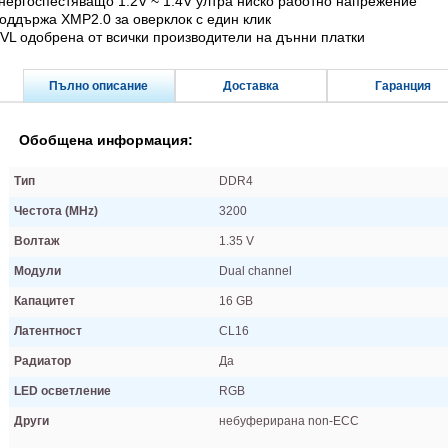
нергоспестяващо 1.2V ~ 1.4V ултра ниско работно напрежение
оддържа XMP2.0 за оверклок с един клик
VL одобрена от всички производители на дънни платки
Пълно описание
Доставка
Гаранция
Обобщена информация:
Тип
DDR4
Честота (MHz)
3200
Волтаж
1.35 V
Модули
Dual channel
Капацитет
16 GB
Латентност
CL16
Радиатор
Да
LED осветление
RGB
Други
небуферирана non-ECC