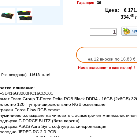
Гаранция
:
36
Цена:
€ 171
45
334.
на 12 вноски по 16.83 €
Няма наличност в наш склад!!!
Разглеждан(а) :
11618
пъти!
ратко описание:
F3D416G3200HC16CDC01 :
амет Team Group T-Force Delta RGB Black DDR4 - 16GB (2x8GB) 3
ялостно 120 ° ултра-широкоъгълно RGB осветяване
граден Force Flow RGB ефект
луминиево охлаждане на чиповете с асиметричен минималистичен
оддържа T-FORCE BLITZ (бета версия)
оддържа ASUS Aura Sync софтуер за синхронизация
оследно JEDEC RC 2.0 PCB