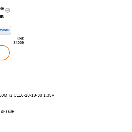
00
.
лв
Код:
34009
200MHz CL16-18-18-38 1.35V
 дизайн