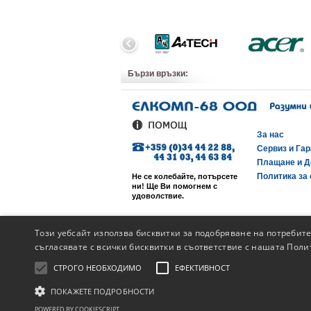
Бързи връзки:
За нас
Сервиз и Га
Плащане и Д
Политика за 
Не се колебайте, потърсете
ни! Ще Ви помогнем с
удоволствие.
Този уебсайт използва бисквитки за подобряване на потребит
съгласявате с всички бисквитки в съответствие с нашата Поли
СТРОГО НЕОБХОДИМО
ЕФЕКТИВНОСТ
ПОКАЖЕТЕ ПОДРОБНОСТИ
POWERED BY COOKIESCRIPT