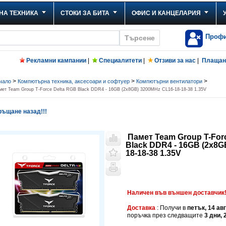
НА ТЕХНИКА
СТОКИ ЗА БИТА
ОФИС И КАНЦЕЛАРИЯ
Проф
Рекламни кампании
|
Специалитети
|
Отзиви за нас
|
Плащане
>
>
>
чало
Компютърна техника, аксесоари и софтуер
Компютърни вентилатори
мет Team Group T-Force Delta RGB Black DDR4 - 16GB (2x8GB) 3200MHz CL16-18-18-38 1.35V
ъщане назад!!!
Памет Team Group T-For
Black DDR4 - 16GB (2x8G
18-18-38 1.35V
Наличен във външен доставчик
Доставка
: Получи в
петък, 14 ав
поръчка през следващите
3 дни, 