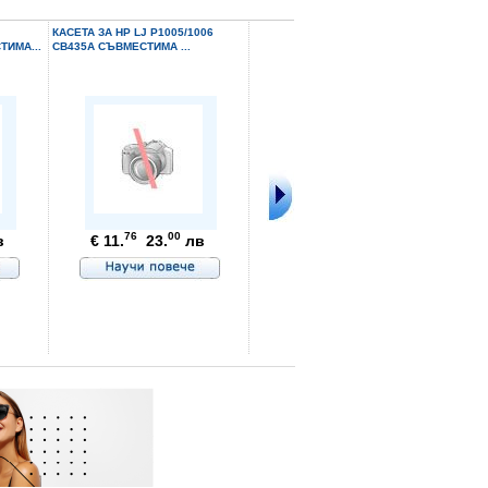
всичко 1б
стр. от общо:
КАСЕТА ЗА HP LJ P1005/1006
ТИМА...
CB435A СЪВМЕСТИМА ...
ХАРТИЯ LETURA А4 РЕ
76
00
в
€ 11.
23.
лв
99
80
€ 3.
7.