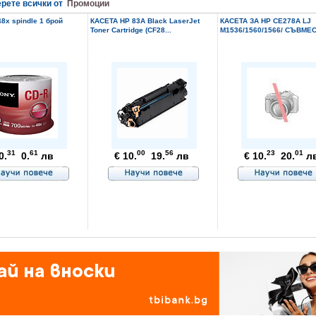
рете всички от
Промоции
8x spindle 1 брой
КАСЕТА HP 83A Black LaserJet
КАСЕТА ЗА HP CE278A LJ
Toner Cartridge (CF28...
M1536/1560/1566/ СЪВМЕС
31
61
00
56
23
01
0.
0.
лв
€ 10.
19.
лв
€ 10.
20.
л