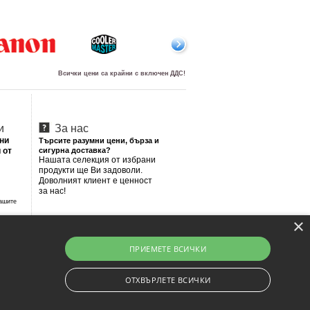
Всички цени са крайни с включен ДДС!
и
За нас
лни
Търсите разумни цени, бърза и
 от
сигурна доставка?
Нашата селекция от избрани
продукти ще Ви задоволи.
Доволният клиент е ценност
за нас!
Вашите
×
ПРИЕМЕТЕ ВСИЧКИ
ОТХВЪРЛЕТЕ ВСИЧКИ