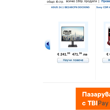
всичко 18бр. продукти |
Прове
общо:
4
стр.
ASUS 24.1 BE248CFN DOCKING
Sony CDR 4
00
36
€ 241.
471.
лв
€ 