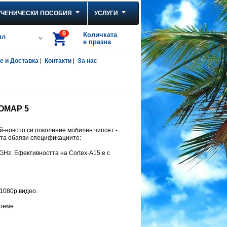
УЧЕНИЧЕСКИ ПОСОБИЯ
УСЛУГИ
0
Количката
ил
е празна
 и Доставка
|
Контакти
|
За нас
 OMAP 5
й-новото си поколение мобилен чипсет -
ята обаяви спецификациите:
2GHz. Ефективността на Cortex-A15 е с
1080p видео.
реме.