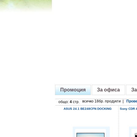
Промоция
За офиса
За
всичко 18бр. продукти |
Прове
общо:
4
стр.
ASUS 24.1 BE248CFN DOCKING
Sony CDR 4