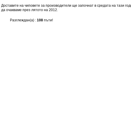
Доставите на чиповете за производители ще започнат в средата на тази год
да очакваме през лятото на 2012.
Разглеждан(а) :
108
пъти!