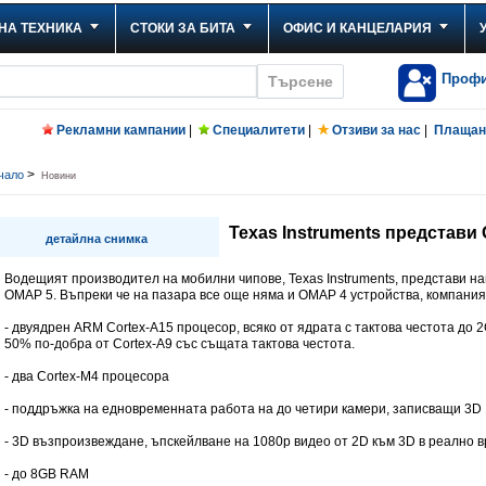
НА ТЕХНИКА
СТОКИ ЗА БИТА
ОФИС И КАНЦЕЛАРИЯ
Проф
Рекламни кампании
|
Специалитети
|
Отзиви за нас
|
Плащане
>
чало
Новини
Texas Instruments представи
детайлна снимка
Водещият производител на мобилни чипове, Texas Instruments, представи на
OMAP 5. Въпреки че на пазара все още няма и OMAP 4 устройства, компани
- двуядрен ARM Cortex-A15 процесор, всяко от ядрата с тактова честота до 
50% по-добра от Cortex-A9 със същата тактова честота.
- два Cortex-M4 процесора
- поддръжка на едновременната работа на до четири камери, записващи 3D 
- 3D възпроизвеждане, ъпскейлване на 1080p видео от 2D към 3D в реално в
- до 8GB RAM