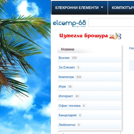
ЕЛЕКРОННИ ЕЛЕМЕНТИ
КОМПЮТЪР
На
Новини
Всички
376
За Елкомп
3
Компютри
215
Игри
30
Интернет
41
Офис техника
0
Канцелария
0
Любопитно
6