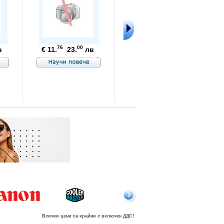
76
00
в
€ 11.
23.
лв
99
80
€ 3.
7.
Всички цени са крайни с включен ДДС!