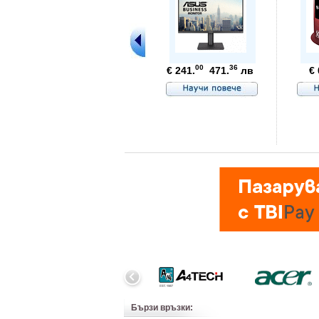
00
36
€ 241.
471.
лв
€ 
Бързи връзки: