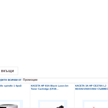
 вкъщи
рете всички от
Промоции
8x spindle 1 брой
КАСЕТА HP 83A Black LaserJet
КАСЕТА ЗА HP CE278A LJ
Toner Cartridge (CF28...
M1536/1560/1566/ СЪВМЕС