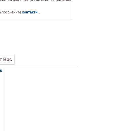
а посочените
контакти
...
от Вас
i5-
2T3307
08
16
€0.
0.
лв