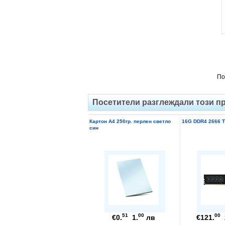
По
Посетители разглеждали този п
Картон А4 250гр. перлен светло
16G DDR4 2666 
син
51
00
00
€0.
1.
лв
€121.
2