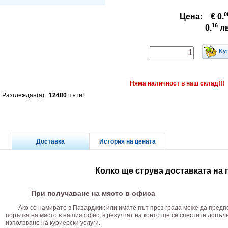
0
Цена:
€ 0.
16
0.
л
Няма наличност в наш склад!!!
Разглеждан(а) :
12480
пъти!
Доставка
История на цената
Колко ще струва доставката на
При получаване на място в офиса
Ако се намирате в Пазарджик или имате път през града може да предп
поръчка на място в нашия офис, в резултат на което ще си спестите допъ
използване на куриерски услуги.