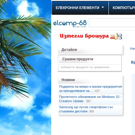
ЕЛЕКРОННИ ЕЛЕМЕНТИ
КОМПЮТЪР
На
Детайли
Сравни продукти
Вр
изберете продукти за сравнение
Новини
Подкрепа на микро и малки предприятия
за преодоляване на ...
417
Пролетното обновяване на Windows 10 -
Creators Update
387
Samsung ще пусне смартфони със
сгъваеми дисплеи
369