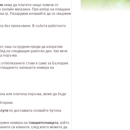
ик
няма да платите нищо повече от
з онлайн магазина. При избор на плащане
на гр. Пазарджик изчакайте да се свържем
.
аса без прекъсване. В събота работното
от наш сътрудник преди да изпратим
бяд на следващия работен ден. Ако вече
а поръчка.
 отбелязаните стоки е само за България.
а плащането запишете номера на
ена или платена поръчка, може да бъде
Вторник.
луги
по доставката позвайте бутона
 нужен номера на
товарителницата
, който
аните си клиенти, след което можете да