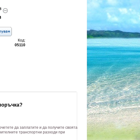
8
в
Код:
05110
 поръчка?
очетете да заплатите и да получите своята
лнителните транспортни разходи при