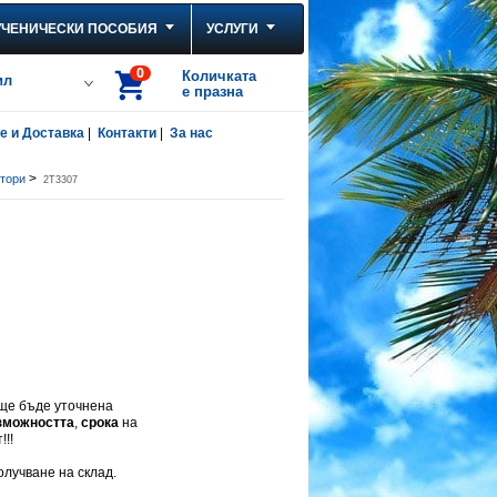
УЧЕНИЧЕСКИ ПОСОБИЯ
УСЛУГИ
0
Количката
ил
е празна
 и Доставка
|
Контакти
|
За нас
>
тори
2T3307
 ще бъде уточнена
зможността
,
срока
на
!!!
олучване на склад.