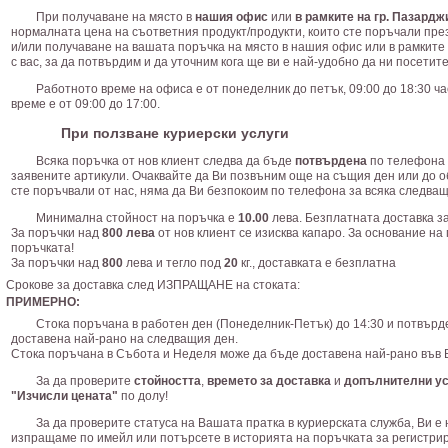
При получаване на място в
нашия офис
или
в рамките на гр. Пазардж
нормалната цена на съответния продукт/продукти, които сте поръчали пре
и/или получаване на вашата поръчка на място в нашия офис или в рамките 
с вас, за да потвърдим и да уточним кога ще ви е най-удобно да ни посетите
Работното време на офиса е от понеделник до петък, 09:00 до 18:30 ч
време е от 09:00 до 17:00.
При ползване куриерски услуги
Всяка поръчка от нов клиент следва да бъде
потвърдена
по телефона 
заявените артикули. Очаквайте да Ви позвъним още на същия ден или до о
сте поръчвали от нас, няма да Ви безпокоим по телефона за всяка следващ
Минимална стойност на поръчка е
10.00
лева. Безплатната доставка за
За поръчки над
800 лева
от нов клиент се изисква капаро. За основание н
поръчката!
За поръчки над
800
лева и тегло под
20
кг., доставката е безплатна
Срокове за доставка след ИЗПРАЩАНЕ на стоката:
ПРИМЕРНО:
Стока поръчана в работен ден (Понеделник-Петък) до 14:30 и потвърд
доставена най-рано на следващия ден.
Стока поръчана в Събота и Неделя може да бъде доставена най-рано във 
За да проверите
стойността
,
времето за доставка
и
допълнителни ус
"Изчисли цената"
по долу!
За да проверите статуса на Вашата пратка в куриерската служба, Ви е
изпращаме по имейл или потърсете в историята на поръчката за регистрир