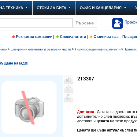
НА ТЕХНИКА
СТОКИ ЗА БИТА
ОФИС И КАНЦЕЛАРИЯ
Проф
Рекламни кампании
|
Специалитети
|
Отзиви за нас
|
Плащане
>
>
>
чало
Елекронни елементи и резервни части
Полупроводникови елементи
Транзис
ъщане назад!!!
2T3307
Доставка
: Датата на доставката
допълнително след проверка,
въ
доставка и
цената
на този продукт
Цената ще бъде
актуална
след п