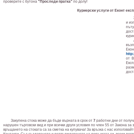
проверите с бутона
"Проследи пратка"
по долу!
Куриерски услуги от Еконт екс
и из
път
дос
кури
възп
Екон
http
от В
Екс
раз
дост
Закупена стока може да бъде върната в срок от
7
работни дни от получа
нарушен търговски вид и при всички други условия по член 55 от Закона за
връщането на стоката са за сметка на купувача! За връзка с нас използвай
Контакти. Със създаването и потвърждаването на поръчката си, всеки пот