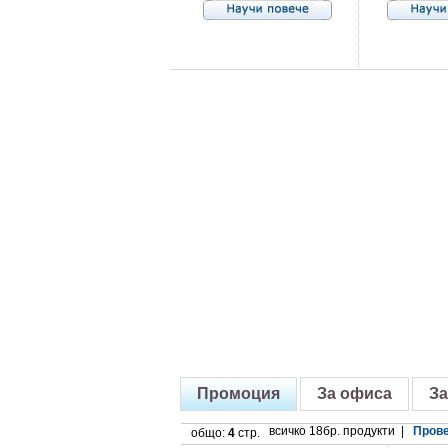
Промоция
За офиса
За
всичко 18бр. продукти |
Прове
общо:
4
стр.