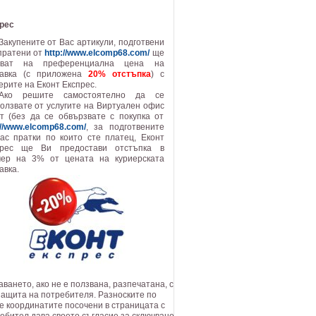
прес
Закупените от Вас артикули, подготвени
пратени от
http://www.elcomp68.com/
ще
уват на преференциална цена на
тавка (с приложена
20% отстъпка
) с
ерите на Еконт Експрес.
Ако решите самостоятелно да се
олзвате от услугите на Виртуален офис
т (без да се обвързвате с покупка от
://www.elcomp68.com/
, за подготвените
ас пратки по които сте платец, Еконт
прес ще Ви предостави отстъпка в
мер на 3% от цената на куриерската
авка.
ването, ако не е ползвана, разпечатана, с
 защита на потребителя. Разноските по
те координатите посочени в страницата с
ребител дава своето съгласие за сключване