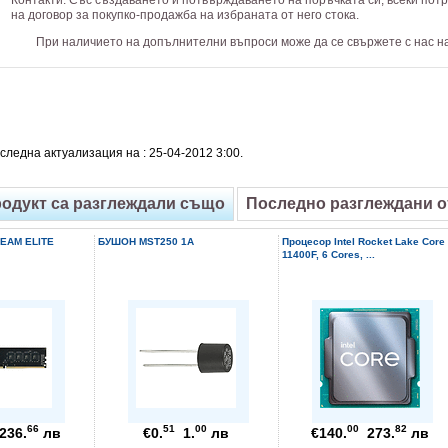
на договор за покупко-продажба на избраната от него стока.
При наличието на допълнителни въпроси може да се свържете с нас н
следна актуализация на : 25-04-2012 3:00.
родукт са разглеждали също
Последно разглеждани 
TEAM ELITE
БУШОН MST250 1A
Процесор Intel Rocket Lake Core 
11400F, 6 Cores, ...
66
51
00
00
82
36.
лв
€0.
1.
лв
€140.
273.
лв