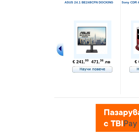
ASUS 24.1 BE248CFN DOCKING
Sony CDR 4
00
36
€ 241.
471.
лв
€ 