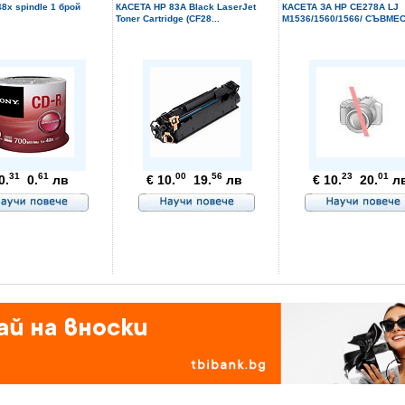
8x spindle 1 брой
КАСЕТА HP 83A Black LaserJet
КАСЕТА ЗА HP CE278A LJ
Toner Cartridge (CF28...
M1536/1560/1566/ СЪВМЕС
31
61
00
56
23
01
0.
0.
лв
€ 10.
19.
лв
€ 10.
20.
л