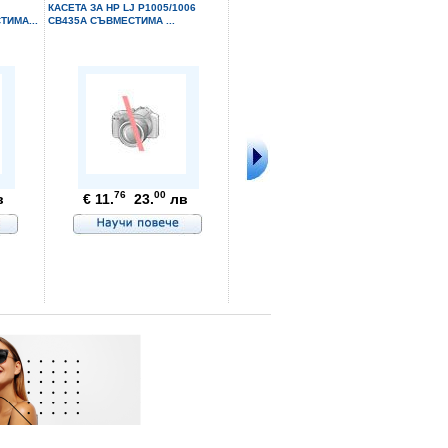
КАСЕТА ЗА HP LJ P1005/1006
ТИМА...
CB435A СЪВМЕСТИМА ...
ХАРТИЯ LETURA А4 РЕ
76
00
в
€ 11.
23.
лв
99
80
€ 3.
7.