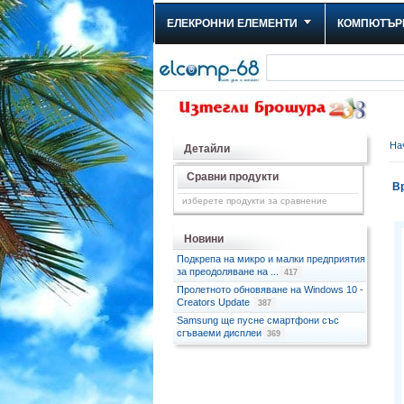
ЕЛЕКРОННИ ЕЛЕМЕНТИ
КОМПЮТЪР
На
Детайли
Сравни продукти
Вр
изберете продукти за сравнение
Новини
Подкрепа на микро и малки предприятия
за преодоляване на ...
417
Пролетното обновяване на Windows 10 -
Creators Update
387
Samsung ще пусне смартфони със
сгъваеми дисплеи
369