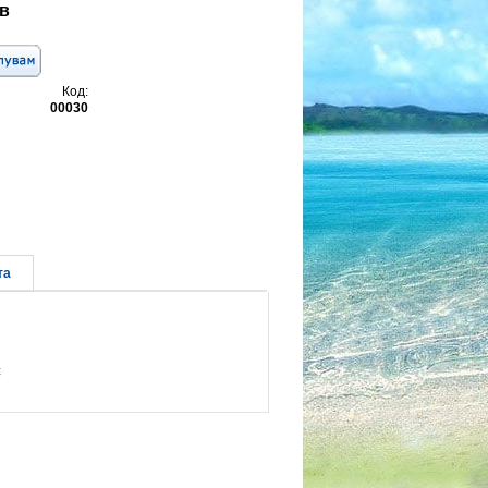
в
Код:
00030
та
C