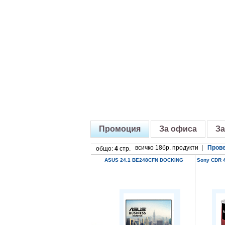
Промоция
За офиса
За
всичко 18бр. продукти |
Прове
общо:
4
стр.
ASUS 24.1 BE248CFN DOCKING
Sony CDR 4