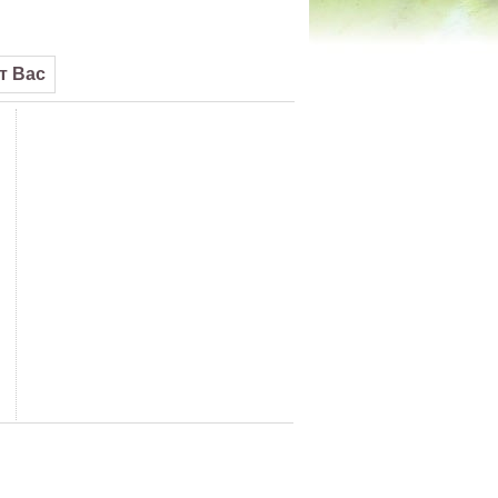
от Вас
АДАПТЕР 0.5A СТАБИЛИЗИРА
48
95
50
€8.
17.
лв