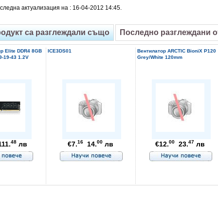
следна актуализация на : 16-04-2012 14:45.
родукт са разглеждали също
Последно разглеждани 
p Elite DDR4 8GB
ICE3DS01
Вентилатор ARCTIC BioniX P120
-19-43 1.2V
Grey/White 120mm
48
16
00
00
47
11.
лв
€7.
14.
лв
€12.
23.
лв