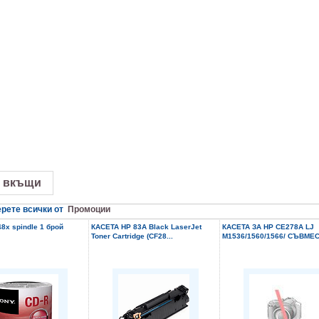
 вкъщи
рете всички от
Промоции
8x spindle 1 брой
КАСЕТА HP 83A Black LaserJet
КАСЕТА ЗА HP CE278A LJ
Toner Cartridge (CF28...
M1536/1560/1566/ СЪВМЕС