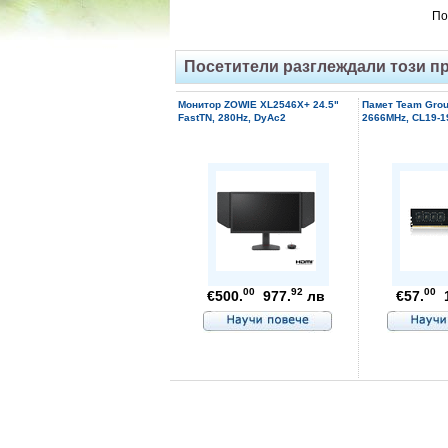
По
Посетители разглеждали този п
Монитор ZOWIE XL2546X+ 24.5"
Памет Team Grou
FastTN, 280Hz, DyAc2
2666MHz, CL19-19
00
92
00
€500.
977.
лв
€57.
1