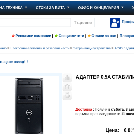
НА ТЕХНИКА
СТОКИ ЗА БИТА
ОФИС И КАНЦЕЛАРИЯ
Проф
Рекламни кампании
|
Специалитети
|
Отзиви за нас
|
Плащане
>
>
>
чало
Елекронни елементи и резервни части
Захранващи устройства
AC/DC адап
ъщане назад!!!
АДАПТЕР 0.5A СТАБИЛ
Доставка
: Получи в
събота, 8 ав
поръчка през следващите
11 час
9
Цена:
€ 8.