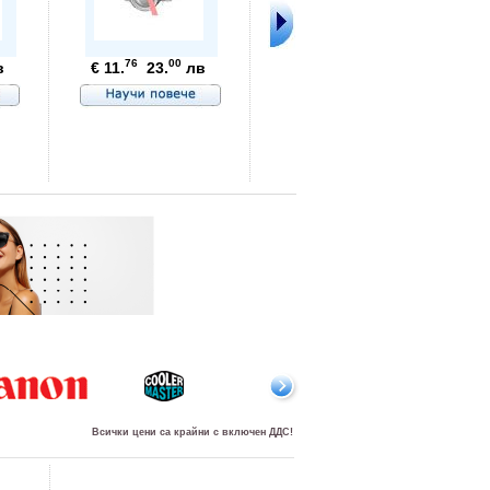
76
00
в
€ 11.
23.
лв
99
80
€ 3.
7.
Всички цени са крайни с включен ДДС!