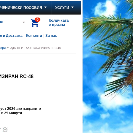
УЧЕНИЧЕСКИ ПОСОБИЯ
УСЛУГИ
0
Количката
ил
е празна
 и Доставка
|
Контакти
|
За нас
>
тори
АДАПТЕР 0.5A СТАБИЛИЗИРАН RC-48
ИЗИРАН RC-48
густ 2026
ако направите
а и 25 минути
5