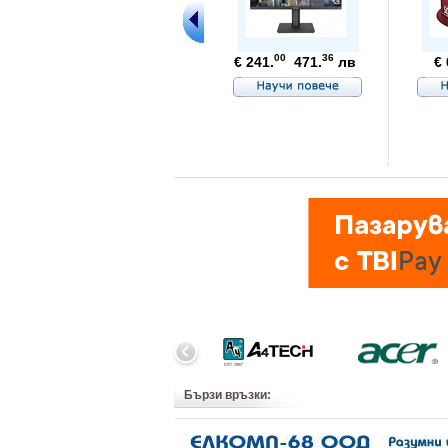
00
36
€ 241.
471.
лв
€ 
Бързи връзки: