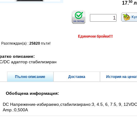
50
17.
л
Единични бройки!!!
Разглеждан(а) :
25820
пъти!
ратко описание:
C/DC адаптор стабилизиран
Пълно описание
Доставка
История на цена
Обобщена информация:
DC Напрежение-избираемо,стабилизирано:3, 4.5, 6, 7.5, 9, 12VD
Amp.:0,500A