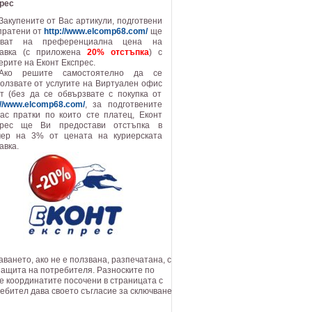
прес
Закупените от Вас артикули, подготвени
пратени от
http://www.elcomp68.com/
ще
уват на преференциална цена на
тавка (с приложена
20% отстъпка
) с
ерите на Еконт Експрес.
Ако решите самостоятелно да се
олзвате от услугите на Виртуален офис
т (без да се обвързвате с покупка от
://www.elcomp68.com/
, за подготвените
ас пратки по които сте платец, Еконт
прес ще Ви предостави отстъпка в
мер на 3% от цената на куриерската
авка.
ването, ако не е ползвана, разпечатана, с
 защита на потребителя. Разноските по
те координатите посочени в страницата с
ребител дава своето съгласие за сключване