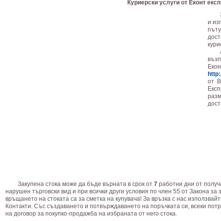
Куриерски услуги от Еконт екс
и из
път
дос
кури
възп
Екон
http
от В
Екс
раз
дост
Закупена стока може да бъде върната в срок от
7
работни дни от получа
нарушен търговски вид и при всички други условия по член 55 от Закона за
връщането на стоката са за сметка на купувача! За връзка с нас използвай
Контакти. Със създаването и потвърждаването на поръчката си, всеки пот
на договор за покупко-продажба на избраната от него стока.