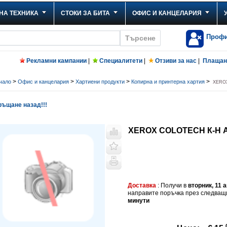
НА ТЕХНИКА
СТОКИ ЗА БИТА
ОФИС И КАНЦЕЛАРИЯ
Проф
Рекламни кампании
|
Специалитети
|
Отзиви за нас
|
Плащане
>
>
>
>
чало
Офис и канцелария
Хартиени продукти
Копирна и принтерна хартия
XEROX
ъщане назад!!!
XEROX COLOTECH К-Н А
Доставка
: Получи в
вторник, 11 
направите поръчка през следва
минути