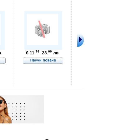
76
00
в
€ 11.
23.
лв
99
80
€ 3.
7.