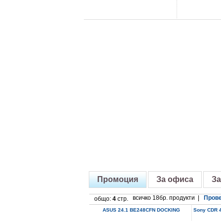
Промоция
За офиса
За
всичко 18бр. продукти |
Прове
общо:
4
стр.
ASUS 24.1 BE248CFN DOCKING
Sony CDR 4