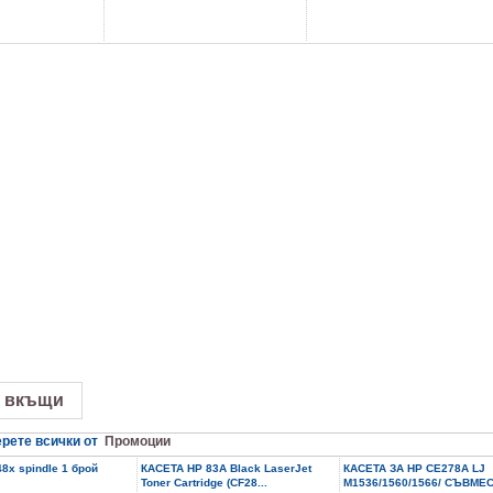
 вкъщи
рете всички от
Промоции
8x spindle 1 брой
КАСЕТА HP 83A Black LaserJet
КАСЕТА ЗА HP CE278A LJ
Toner Cartridge (CF28...
M1536/1560/1566/ СЪВМЕС