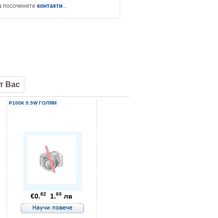
а посочените
контакти
...
от Вас
P100K 0.5W ГОЛЯМ
XEROX COLOTECH К-Н А4 160
ПАКЕТ
82
60
00
34
€0.
1.
лв
€15.
29.
лв