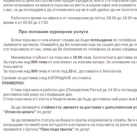
нормалната цена на съответния продукт/продукти, които сте поръчали пре
и/или получаване на вашата поръчка на място в нашия офис или в рамките 
с вас, за да потвърдим и да уточним кога ще ви е най-удобно да ни посетите
Работното време на офиса е от понеделник до петък, 09:00 до 18:30 ч
време е от 09:00 до 17:00.
При ползване куриерски услуги
Всяка поръчка от нов клиент следва да бъде
потвърдена
по телефона 
заявените артикули. Очаквайте да Ви позвъним още на същия ден или до о
сте поръчвали от нас, няма да Ви безпокоим по телефона за всяка следващ
Минимална стойност на поръчка е
10.00
лева. Безплатната доставка за
За поръчки над
800 лева
от нов клиент се изисква капаро. За основание н
поръчката!
За поръчки над
800
лева и тегло под
20
кг., доставката е безплатна
Срокове за доставка след ИЗПРАЩАНЕ на стоката:
ПРИМЕРНО:
Стока поръчана в работен ден (Понеделник-Петък) до 14:30 и потвърд
доставена най-рано на следващия ден.
Стока поръчана в Събота и Неделя може да бъде доставена най-рано във 
За да проверите
стойността
,
времето за доставка
и
допълнителни ус
"Изчисли цената"
по долу!
За да проверите статуса на Вашата пратка в куриерската служба, Ви е
изпращаме по имейл или потърсете в историята на поръчката за регистрир
проверите с бутона
"Проследи пратка"
по долу!