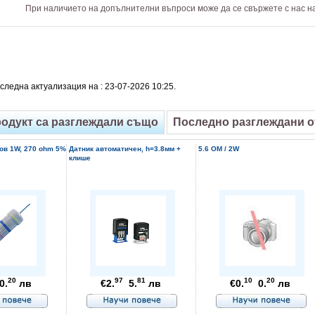
При наличието на допълнителни въпроси може да се свържете с нас н
следна актуализация на : 23-07-2026 10:25.
родукт са разглеждали също
Последно разглеждани 
ов 1W, 270 ohm 5%
Датник автоматичен, h=3.8мм +
5.6 OM / 2W
клише
20
97
81
10
20
0.
лв
€2.
5.
лв
€0.
0.
лв