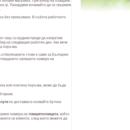
з онлайн магазина. При избор на плащане
на гр. Пазарджик изчакайте да се свържем
.
аса без прекъсване. В събота работното
от наш сътрудник преди да изпратим
бяд на следващия работен ден. Ако вече
а поръчка.
 отбелязаните стоки е само за България.
а плащането запишете номера на
ена или платена поръчка, може да бъде
Вторник.
луги
по доставката позвайте бутона
 нужен номера на
товарителницата
, който
аните си клиенти, след което можете да