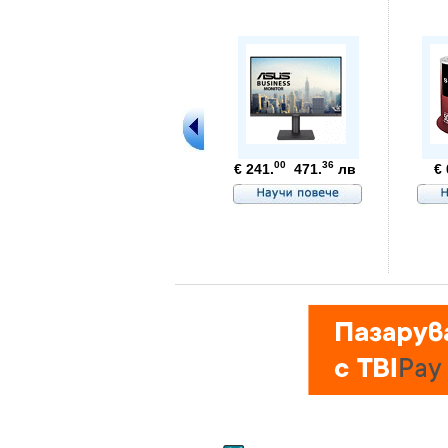
00
36
€ 241.
471.
лв
€ 