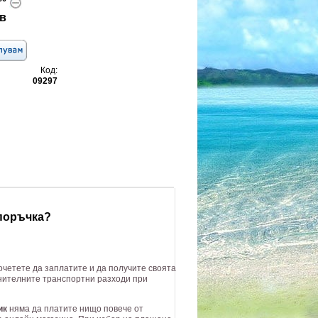
в
Код:
09297
 поръчка?
очетете да заплатите и да получите своята
лнителните транспортни разходи при
ик
няма да платите нищо повече от