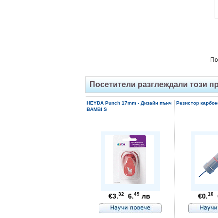
По
Посетители разглеждали този п
HEYDA Punch 17mm - Дизайн пънч
Резистор карбон
BAMBI S
32
49
10
€3.
6.
лв
€0.