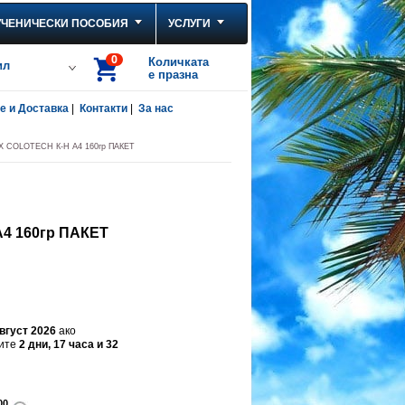
УЧЕНИЧЕСКИ ПОСОБИЯ
УСЛУГИ
0
Количката
ил
е празна
 и Доставка
|
Контакти
|
За нас
 COLOTECH К-Н А4 160гр ПАКЕТ
4 160гр ПАКЕТ
август 2026
ако
щите
2 дни, 17 часа и 32
00