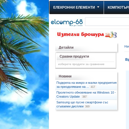
ЕЛЕКРОННИ ЕЛЕМЕНТИ
КОМПЮТЪР
На
Детайли
Сравни продукти
Вр
изберете продукти за сравнение
Новини
Подкрепа на микро и малки предприятия
за преодоляване на ...
417
Пролетното обновяване на Windows 10 -
Creators Update
387
Samsung ще пусне смартфони със
сгъваеми дисплеи
369