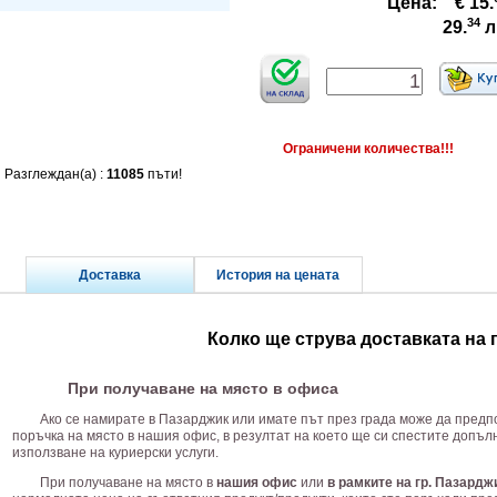
Цена:
€ 15.
34
29.
л
Ограничени количества!!!
Разглеждан(а) :
11085
пъти!
Доставка
История на цената
Колко ще струва доставката на
При получаване на място в офиса
Ако се намирате в Пазарджик или имате път през града може да предп
поръчка на място в нашия офис, в резултат на което ще си спестите допъ
използване на куриерски услуги.
При получаване на място в
нашия офис
или
в рамките на гр. Пазардж